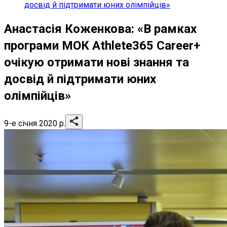
досвід й підтримати юних олімпійців»
Анастасія Коженкова: «В рамках
програми МОК Athlete365 Career+
очікую отримати нові знання та
досвід й підтримати юних
олімпійців»
9-е січня 2020 р.