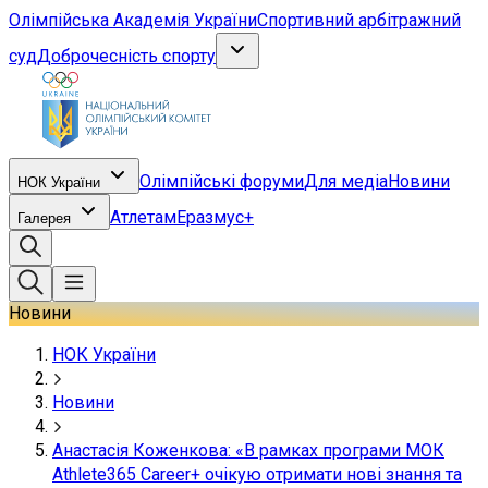
Олімпійська Академія України
Спортивний арбітражний
суд
Доброчесність спорту
Олімпійські форуми
Для медіа
Новини
НОК України
Атлетам
Еразмус+
Галерея
Новини
НОК України
Новини
Анастасія Коженкова: «В рамках програми МОК
Athlete365 Career+ очікую отримати нові знання та