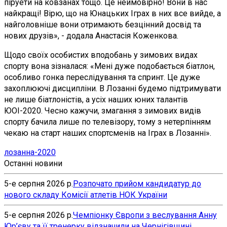
піруети на ковзанах тощо. Це неймовірно! Вони в нас
найкращі! Вірю, що на Юнацьких Іграх в них все вийде, а
найголовніше вони отримають безцінний досвід та
нових друзів», - додала Анастасія Коженкова.
Щодо своїх особистих вподобань у зимових видах
спорту вона зізналася: «Мені дуже подобається біатлон,
особливо гонка переслідування та спринт. Це дуже
захоплюючі дисципліни. В Лозанні будемо підтримувати
не лише біатлоністів, а усіх наших юних талантів
ЮОІ-2020. Чесно кажучи, змагання з зимових видів
спорту бачила лише по телевізору, тому з нетерпінням
чекаю на старт наших спортсменів на Іграх в Лозанні».
лозанна-2020
Останні новини
5-е серпня 2026 р.
Розпочато прийом кандидатур до
нового складу Комісії атлетів НОК України
5-е серпня 2026 р.
Чемпіонку Європи з веслування Анну
Юр’єву та її тренерку відзначили на Чернігівщині