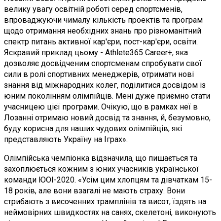
велику увагу освітній роботі серед спортсменів,
впроваджуючи чималу кількість проектів та програм
щодо отримання необхідних знань про різноманітний
спектр питань активної кар'єри, пост-кар'єри, освіти.
Яскравий приклад цьому - Athlete365 Career+, яка
дозволяє досвідченим спортсменам спробувати свої
сили в ролі спортивних менеджерів, отримати нові
знання від міжнародних колег, поділитися досвідом із
юним поколінням олімпійців. Мені дуже приємно стати
учасницею цієї програми. Очікую, що в рамках неї в
Лозанні отримаю новий досвід та знання, й, безумовно,
буду корисна для наших чудових олімпійців, які
представляють Україну на Іграх».
Олімпійська чемпіонка відзначила, що пишається та
захоплюється кожним з юних учасників української
команди ЮОІ-2020. «Усім цим хлопцям та дівчаткам 15-
18 років, але вони взагалі не мають страху. Вони
стрибають з височенних трамплінів та висот, їздять на
неймовірних швидкостях на санях, скелетоні, виконують