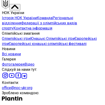
НОК України
Історія НОК України
Команда
Регіональні
відділення
Федерації з олімпійських видів
спорту
Контактна інформація
Олімпійські змагання
Олімпійські ігри
Юнацькі Олімпійські ігри
Європейські
ігри
Європейські юнацькі олімпійські фестивалі
Новини
Всі новини
Галерея
Фотогалерея
Відео
Слідкуй за нами тут
:
Контакти
:
office@noc-ukr.org
Зроблено командою
: