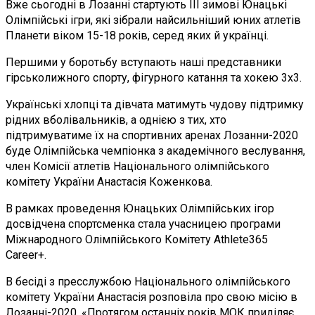
Вже сьогодні в Лозанні стартують ІІІ зимові Юнацькі
Олімпійські ігри, які зібрали найсильніший юних атлетів
Планети віком 15-18 років, серед яких й українці.
Першими у боротьбу вступають наші представники
гірськолижного спорту, фігурного катання та хокею 3х3.
Українські хлопці та дівчата матимуть чудову підтримку
рідних вболівальників, а однією з тих, хто
підтримуватиме їх на спортивних аренах Лозанни-2020
буде Олімпійська чемпіонка з академічного веслування,
член Комісії атлетів Національного олімпійського
комітету України Анастасія Коженкова.
В рамках проведення Юнацьких Олімпійських ігор
досвідчена спортсменка стала учасницею програми
Міжнародного Олімпійського Комітету Athlete365
Career+.
В бесіді з пресслужбою Національного олімпійського
комітету України Анастасія розповіла про свою місію в
Лозанні-2020. «Протягом останніх років МОК приділяє