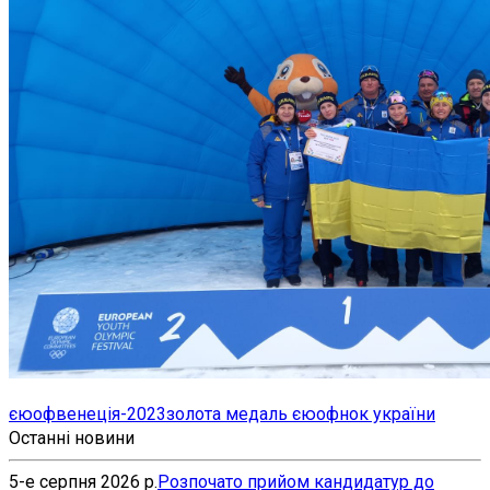
єюоф
венеція-2023
золота медаль єюоф
нок україни
Останні новини
5-е серпня 2026 р.
Розпочато прийом кандидатур до