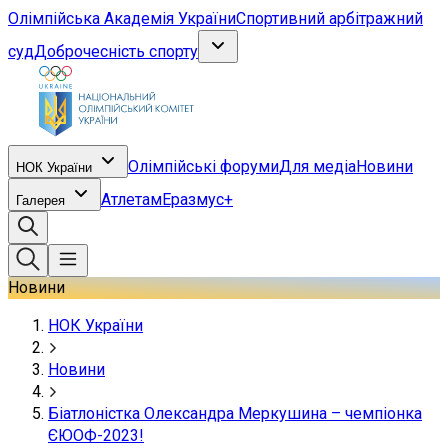
Олімпійська Академія України
Спортивний арбітражний
суд
Доброчесність спорту
Олімпійські форуми
Для медіа
Новини
НОК України
Атлетам
Еразмус+
Галерея
Новини
НОК України
Новини
Біатлоністка Олександра Меркушина – чемпіонка
ЄЮОФ-2023!