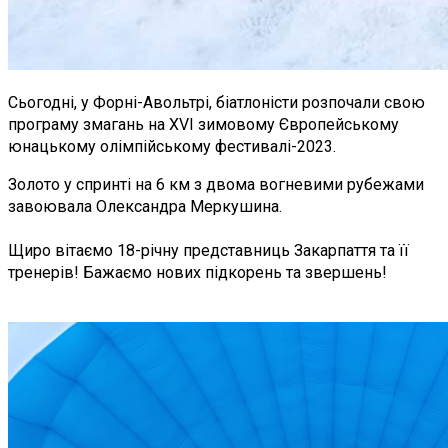
Сьогодні, у Форні-Авольтрі, біатлоністи розпочали свою
програму змагань на XVI зимовому Європейському
юнацькому олімпійському фестивалі-2023.
Золото у спринті на 6 км з двома вогневими рубежами
завоювала Олександра Меркушина.
Щиро вітаємо 18-річну представниць Закарпаття та її
тренерів! Бажаємо нових підкорень та звершень!