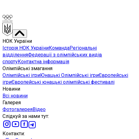
НОК України
Історія НОК України
Команда
Регіональні
відділення
Федерації з олімпійських видів
спорту
Контактна інформація
Олімпійські змагання
Олімпійські ігри
Юнацькі Олімпійські ігри
Європейські
ігри
Європейські юнацькі олімпійські фестивалі
Новини
Всі новини
Галерея
Фотогалерея
Відео
Слідкуй за нами тут
:
Контакти
: