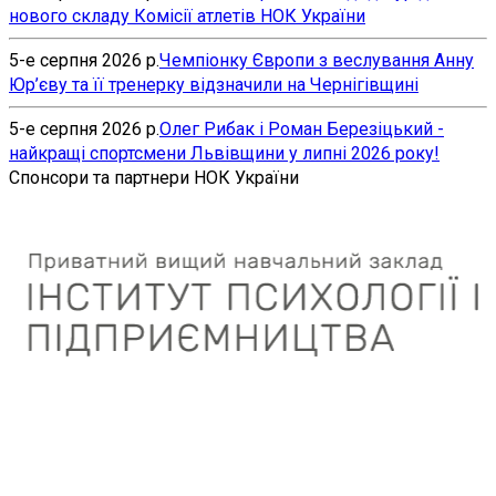
нового складу Комісії атлетів НОК України
5-е серпня 2026 р.
Чемпіонку Європи з веслування Анну
Юр’єву та її тренерку відзначили на Чернігівщині
5-е серпня 2026 р.
Олег Рибак і Роман Березіцький -
найкращі спортсмени Львівщини у липні 2026 року!
Спонсори та партнери НОК України