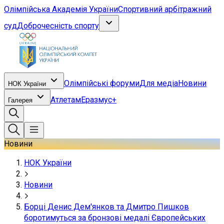
Олімпійська Академія України
Спортивний арбітражний
суд
Доброчесність спорту
Олімпійські форуми
Для медіа
Новини
НОК України
Атлетам
Еразмус+
Галерея
Новини
НОК України
Новини
Борці Денис Дем'янков та Дмитро Пишков
боротимуться за бронзові медалі Європейських