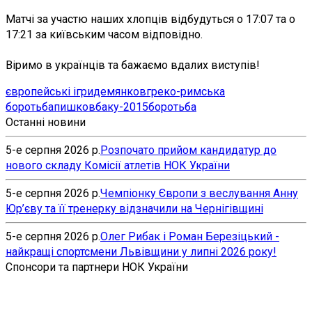
Матчі за участю наших хлопців відбудуться о 17:07 та о
17:21 за київським часом відповідно.
Віримо в українців та бажаємо вдалих виступів!
європейські ігри
демянков
греко-римська
боротьба
пишков
баку-2015
боротьба
Останні новини
5-е серпня 2026 р.
Розпочато прийом кандидатур до
нового складу Комісії атлетів НОК України
5-е серпня 2026 р.
Чемпіонку Європи з веслування Анну
Юр’єву та її тренерку відзначили на Чернігівщині
5-е серпня 2026 р.
Олег Рибак і Роман Березіцький -
найкращі спортсмени Львівщини у липні 2026 року!
Спонсори та партнери НОК України