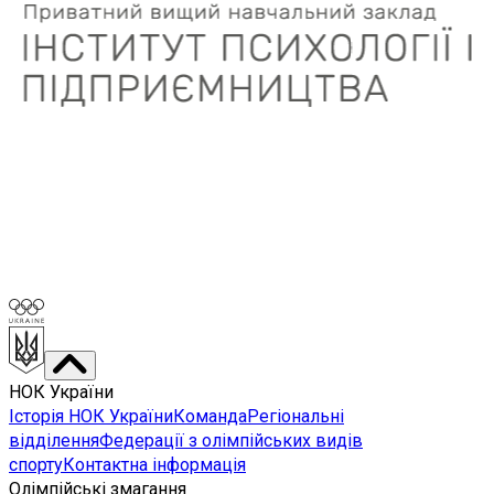
НОК України
Історія НОК України
Команда
Регіональні
відділення
Федерації з олімпійських видів
спорту
Контактна інформація
Олімпійські змагання