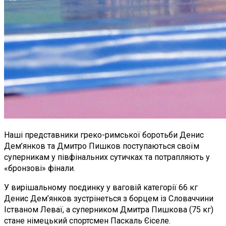
Наші представники греко-римської боротьби Денис
Дем’янков та Дмитро Пишков поступаються своїм
суперникам у півфінальних сутичках та потрапляють у
«бронзові» фінали.
У вирішальному поєдинку у ваговій категорії 66 кг
Денис Дем’янков зустрінеться з борцем із Словаччини
Істваном Леваї, а суперником Дмитра Пишкова (75 кг)
стане німецький спортсмен Паскаль Єіселе.