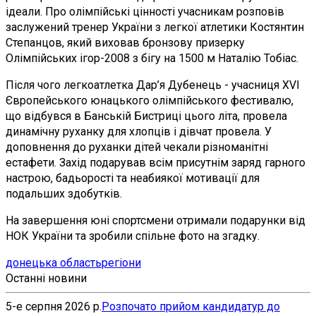
ідеали. Про олімпійські цінності учасникам розповів
заслужений тренер України з легкої атлетики Костянтин
Степанцов, який виховав бронзову призерку
Олімпійських ігор-2008 з бігу на 1500 м Наталію Тобіас.
Після чого легкоатлетка Дар’я Дубенець - учасниця ХVІ
Європейського юнацького олімпійського фестивалю,
що відбувся в Банській Бистриці цього літа, провела
динамічну руханку для хлопців і дівчат провела. У
доповнення до руханки дітей чекали різноманітні
естафети. Захід подарував всім присутнім заряд гарного
настрою, бадьорості та неабиякої мотивації для
подальших здобутків.
На завершення юні спортсмени отримали подарунки від
НОК України та зробили спільне фото на згадку.
донецька область
регіони
Останні новини
5-е серпня 2026 р.
Розпочато прийом кандидатур до