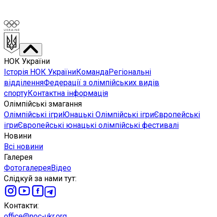
НОК України
Історія НОК України
Команда
Регіональні
відділення
Федерації з олімпійських видів
спорту
Контактна інформація
Олімпійські змагання
Олімпійські ігри
Юнацькі Олімпійські ігри
Європейські
ігри
Європейські юнацькі олімпійські фестивалі
Новини
Всі новини
Галерея
Фотогалерея
Відео
Слідкуй за нами тут
:
Контакти
:
office@noc-ukr.org