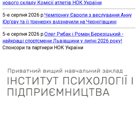
нового складу Комісії атлетів НОК України
5-е серпня 2026 р.
Чемпіонку Європи з веслування Анну
Юр’єву та її тренерку відзначили на Чернігівщині
5-е серпня 2026 р.
Олег Рибак і Роман Березіцький -
найкращі спортсмени Львівщини у липні 2026 року!
Спонсори та партнери НОК України