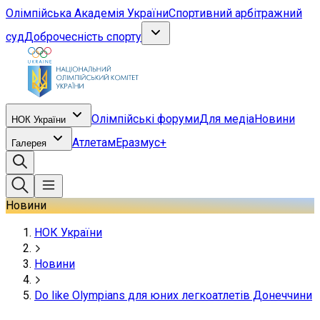
Олімпійська Академія України
Спортивний арбітражний
суд
Доброчесність спорту
Олімпійські форуми
Для медіа
Новини
НОК України
Атлетам
Еразмус+
Галерея
Новини
НОК України
Новини
Dо like Olympians для юних легкоатлетів Донеччини