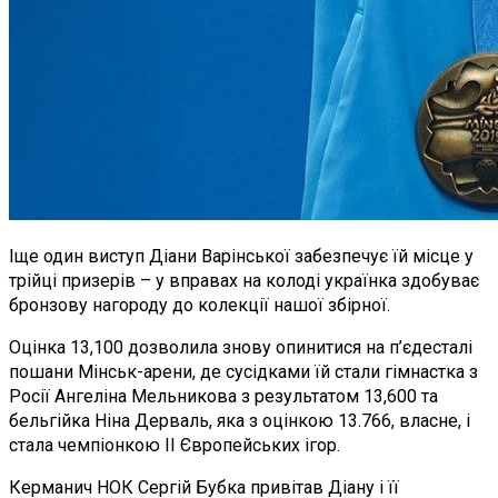
Іще один виступ Діани Варінської забезпечує їй місце у
трійці призерів – у вправах на колоді українка здобуває
бронзову нагороду до колекції нашої збірної.
Оцінка 13,100 дозволила знову опинитися на п’єдесталі
пошани Мінськ-арени, де сусідками їй стали гімнастка з
Росії Ангеліна Мельникова з результатом 13,600 та
бельгійка Ніна Дерваль, яка з оцінкою 13.766, власне, і
стала чемпіонкою ІІ Європейських ігор.
Керманич НОК Сергій Бубка привітав Діану і її