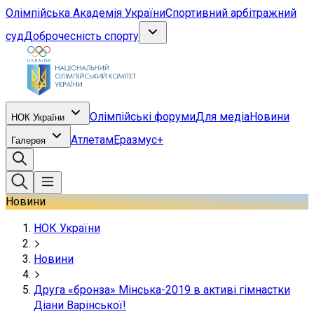
Олімпійська Академія України
Спортивний арбітражний
суд
Доброчесність спорту
Олімпійські форуми
Для медіа
Новини
НОК України
Атлетам
Еразмус+
Галерея
Новини
НОК України
Новини
Друга «бронза» Мінська-2019 в активі гімнастки
Діани Варінської!