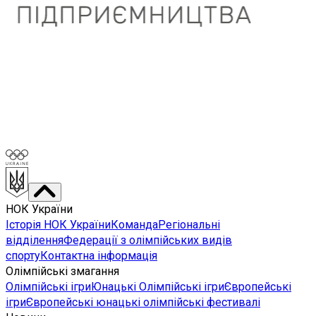
НОК України
Історія НОК України
Команда
Регіональні
відділення
Федерації з олімпійських видів
спорту
Контактна інформація
Олімпійські змагання
Олімпійські ігри
Юнацькі Олімпійські ігри
Європейські
ігри
Європейські юнацькі олімпійські фестивалі