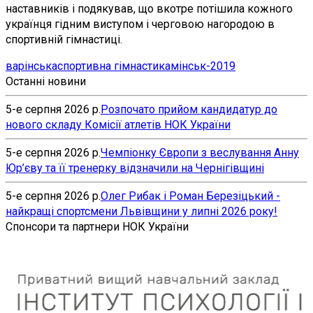
наставників і подякував, що вкотре потішила кожного
українця гідним виступом і черговою нагородою в
спортивній гімнастиці.
варінська
спортивна гімнастика
мінськ-2019
Останні новини
5-е серпня 2026 р.
Розпочато прийом кандидатур до
нового складу Комісії атлетів НОК України
5-е серпня 2026 р.
Чемпіонку Європи з веслування Анну
Юр’єву та її тренерку відзначили на Чернігівщині
5-е серпня 2026 р.
Олег Рибак і Роман Березіцький -
найкращі спортсмени Львівщини у липні 2026 року!
Спонсори та партнери НОК України