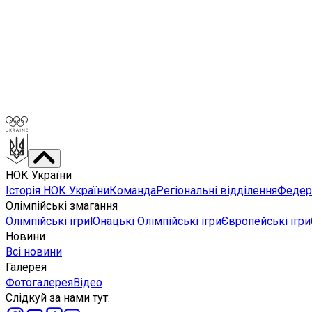
НОК України
Історія НОК України
Команда
Регіональні відділення
Федера
Олімпійські змагання
Олімпійські ігри
Юнацькі Олімпійські ігри
Європейські ігри
Новини
Всі новини
Галерея
Фотогалерея
Відео
Слідкуй за нами тут
: