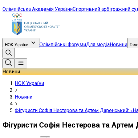
Олімпійська Академія України
Спортивний арбітражний су
Олімпійські форуми
Для медіа
Новини
НОК України
Гал
Новини
НОК України
Новини
Фігуристи Софія Нестерова та Артем Даренський: «Н
Фігуристи Софія Нестерова та Артем 