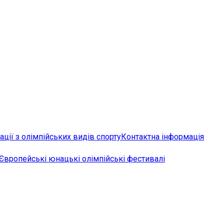
ції з олімпійських видів спорту
Контактна інформація
Європейські юнацькі олімпійські фестивалі