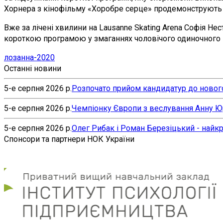
Хорнера з кінофільму «Хоробре серце» продемонструють д
Вже за лічені хвилини на Lausanne Skating Arena Софія Не
короткою програмою у змаганнях чоловічого одиночного 
лозанна-2020
Останні новини
5-е серпня 2026 р.
Розпочато прийом кандидатур до нового
5-е серпня 2026 р.
Чемпіонку Європи з веслування Анну Юр’
5-е серпня 2026 р.
Олег Рибак і Роман Березіцький - найк
Спонсори та партнери НОК України