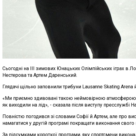
Сьогодні на ІІІ зимових Юнацьких Олімпійських іграх в Ло
Нестерова та Артем Даренський.
Глядачі щільно заповнили трибуни Lausanne Skating Arena
«Ми приємно здивовані такою неймовірною атмосферою. Ми
як виходили на лід», - сказала після виступу пресслужбі 
Повністю погодився зі словами Софії й Артем, але про ви
намагатися у другій програмі покращати виконання свого п
За підсумками короткої програми, яку спортсмени виконали