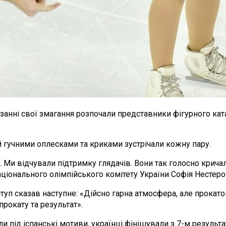
занні свої змагання розпочали представники фігурного ката
 й гучними оплесками та криками зустрічали кожну пару.
 відчували підтримку глядачів. Вони так голосно кричали
Національного олімпійського комітету України Софія Нестеро
ступ сказав наступне: «Дійсно гарна атмосфера, але прокат
рокату та результат».
 під іспанські мотиви, українці фінішували з 7-м результа