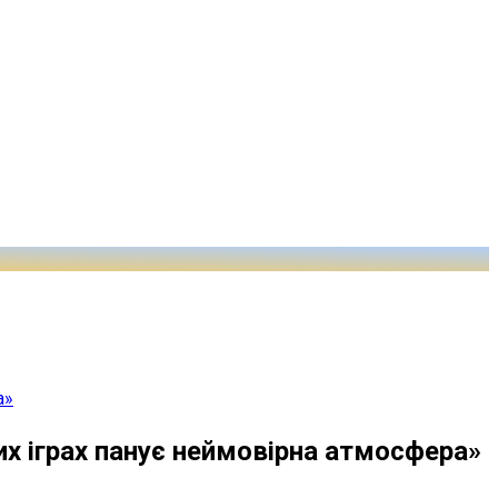
а»
х іграх панує неймовірна атмосфера»