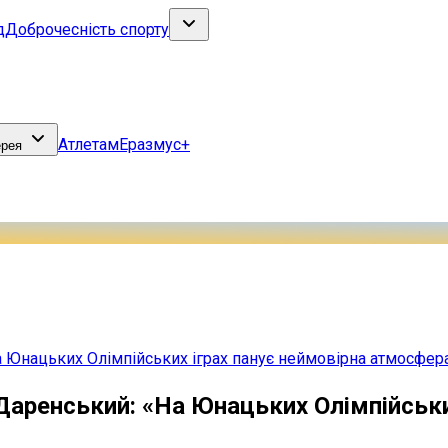
д
Доброчесність спорту
Атлетам
Еразмус+
ерея
а Юнацьких Олімпійських іграх панує неймовірна атмосфер
Даренський: «На Юнацьких Олімпійськи