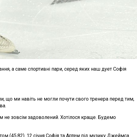
ння, а саме спортивні пари, серед яких наш дует Софія
, що ми навіть не могли почути свого тренера перед тим,
ва.
ом не зовсім задоволений. Хотілося краще. Будемо
том (45.82). 12 січня Софія та Артем під музику Джеймса