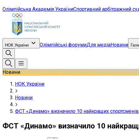
Олімпійська Академія України
Спортивний арбітражний су
Олімпійські форуми
Для медіа
Новини
НОК України
Гал
Новини
НОК України
Новини
ФСТ «Динамо» визначило 10 найкращих спортсменів
ФСТ «Динамо» визначило 10 найкращи