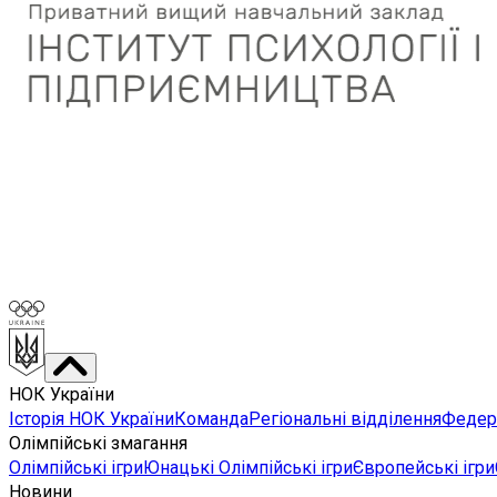
НОК України
Історія НОК України
Команда
Регіональні відділення
Федера
Олімпійські змагання
Олімпійські ігри
Юнацькі Олімпійські ігри
Європейські ігри
Новини