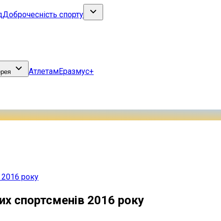
д
Доброчесність спорту
Атлетам
Еразмус+
ерея
 2016 року
х спортсменів 2016 року