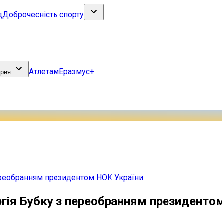
д
Доброчесність спорту
Атлетам
Еразмус+
ерея
переобранням президентом НОК України
ергія Бубку з переобранням президенто