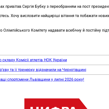
х привітав Сергія Бубку з переобранням на пост президент
тесь. Хочу висловити найщиріші вітання та побажати нових 
 Олімпійського Комітету надавати всебічну й постійну під
 складу Комісії атлетів НОК України
єву та її тренерку відзначили на Чернігівщині
ращі спортсмени Львівщини у липні 2026 року!