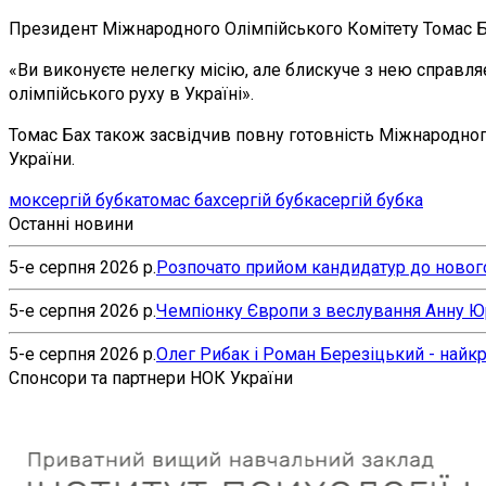
Президент Міжнародного Олімпійського Комітету Томас Ба
«Ви виконуєте нелегку місію, але блискуче з нею справляє
олімпійського руху в Україні».
Томас Бах також засвідчив повну готовність Міжнародного
України.
мок
сергій бубка
томас бах
сергій бубка
сергій бубка
Останні новини
5-е серпня 2026 р.
Розпочато прийом кандидатур до нового
5-е серпня 2026 р.
Чемпіонку Європи з веслування Анну Юр’
5-е серпня 2026 р.
Олег Рибак і Роман Березіцький - найк
Спонсори та партнери НОК України