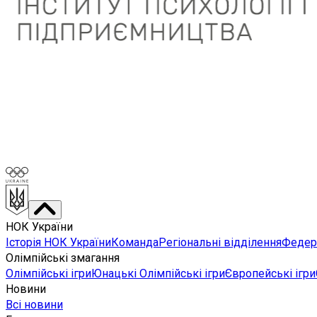
НОК України
Історія НОК України
Команда
Регіональні відділення
Федера
Олімпійські змагання
Олімпійські ігри
Юнацькі Олімпійські ігри
Європейські ігри
Новини
Всі новини