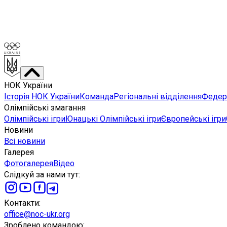
НОК України
Історія НОК України
Команда
Регіональні відділення
Федера
Олімпійські змагання
Олімпійські ігри
Юнацькі Олімпійські ігри
Європейські ігри
Новини
Всі новини
Галерея
Фотогалерея
Відео
Слідкуй за нами тут
:
Контакти
:
office@noc-ukr.org
Зроблено командою
: