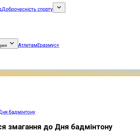
д
Доброчесність спорту
Атлетам
Еразмус+
ерея
 Дня бадмінтону
ися змагання до Дня бадмінтону