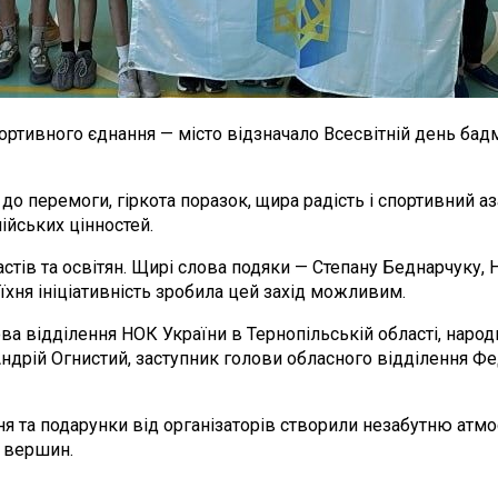
ртивного єднання — місто відзначало Всесвітній день бадм
о перемоги, гіркота поразок, щира радість і спортивний аз
ійських цінностей.
стів та освітян. Щирі слова подяки — Степану Беднарчуку,
їхня ініціативність зробила цей захід можливим.
ва відділення НОК України в Тернопільській області, народ
ндрій Огнистий, заступник голови обласного відділення Фе
ння та подарунки від організаторів створили незабутню атм
х вершин.