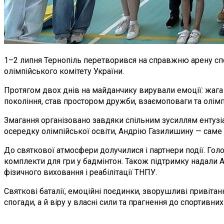
1–2 липня Тернопіль перетворився на справжню арену спо
олімпійського комітету України.
Протягом двох днів на майданчику вирували емоції: жага д
покоління, став простором дружби, взаємоповаги та олімп
Змагання організовано завдяки спільним зусиллям ентузіа
осередку олімпійської освіти, Андрію Газилишину — саме 
До святкової атмосфери долучилися і партнери події. Голо
комплекти для гри у бадмінтон. Також підтримку надали А
фізичного виховання і реабілітації ТНПУ.
Святкові баталії, емоційні поєдинки, зворушливі привіта
спогади, а й віру у власні сили та прагнення до спортивни