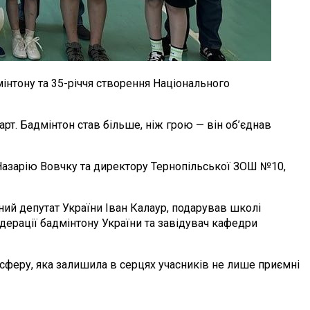
інтону та 35-річчя створення Національного
арт. Бадмінтон став більше, ніж грою — він об’єднав
 Назарію Вовчку та директору Тернопільської ЗОШ №10,
ний депутат України Іван Калаур, подарував школі
дерації бадмінтону України та завідувач кафедри
осферу, яка залишила в серцях учасників не лише приємні