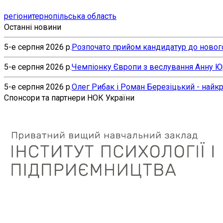
регіони
тернопільська область
Останні новини
5-е серпня 2026 р.
Розпочато прийом кандидатур до нового
5-е серпня 2026 р.
Чемпіонку Європи з веслування Анну Юр’
5-е серпня 2026 р.
Олег Рибак і Роман Березіцький - найк
Спонсори та партнери НОК України