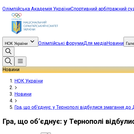
Олімпійська Академія України
Спортивний арбітражний су
Олімпійські форуми
Для медіа
Новини
НОК України
Гал
Новини
НОК України
Новини
Гра, що об’єднує: у Тернополі відбулися змагання до
Гра, що об’єднує: у Тернополі відбул