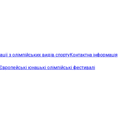
ції з олімпійських видів спорту
Контактна інформація
Європейські юнацькі олімпійські фестивалі