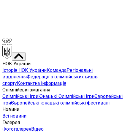
НОК України
Історія НОК України
Команда
Регіональні
відділення
Федерації з олімпійських видів
спорту
Контактна інформація
Олімпійські змагання
Олімпійські ігри
Юнацькі Олімпійські ігри
Європейські
ігри
Європейські юнацькі олімпійські фестивалі
Новини
Всі новини
Галерея
Фотогалерея
Відео