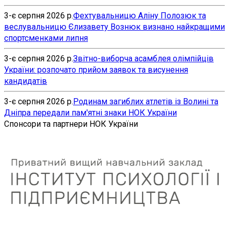
3-є серпня 2026 р.
Фехтувальницю Аліну Полозюк та
веслувальницю Єлизавету Вознюк визнано найкращими
спортсменками липня
3-є серпня 2026 р.
Звітно-виборча асамблея олімпійців
України: розпочато прийом заявок та висунення
кандидатів
3-є серпня 2026 р.
Родинам загиблих атлетів із Волині та
Дніпра передали пам'ятні знаки НОК України
Спонсори та партнери НОК України