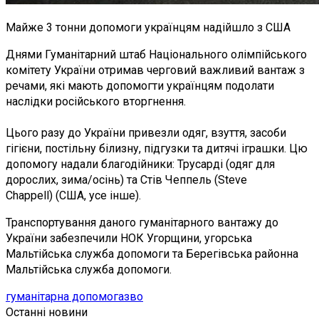
Майже 3 тонни допомоги українцям надійшло з США
Днями Гуманітарний штаб Національного олімпійського
комітету України отримав черговий важливий вантаж з
речами, які мають допомогти українцям подолати
наслідки російського вторгнення.
Цього разу до України привезли одяг, взуття, засоби
гігієни, постільну білизну, підгузки та дитячі іграшки. Цю
допомогу надали благодійники: Трусарді (одяг для
дорослих, зима/осінь) та
Стів Чеппель (Steve
Chappell)
(США, усе інше).
Транспортування даного гуманітарного вантажу до
України забезпечили НОК Угорщини, угорська
Мальтійська служба допомоги та Берегівська районна
Мальтійська служба допомоги.
гуманітарна допомога
зво
Останні новини