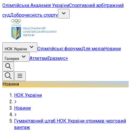
Олімпійська Академія України
Спортивний арбітражний
суд
Доброчесність спорту
Олімпійські форуми
Для медіа
Новини
НОК України
Атлетам
Еразмус+
Галерея
Новини
НОК України
Новини
Гуманітарний штаб НОК України отримав черговий
вантаж