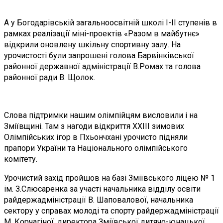
А у Богодарівській загальноосвітній школі І-ІІ ступенів в
рамках реалізації міні-проектів «Разом в майбутнє»
відкрили оновлену шкільну спортивну залу. На
урочистості були запрошені голова Барвінківської
районної державної адміністрації В.Ромах та голова
районної ради В. Щолок.
Слова підтримки нашим олімпійцям висловили і на
Зміївщині. Там з нагоди відкриття XXIII зимових
Олімпійських ігор в Пхьончхані урочисто підняли
прапори України та Національного олімпійського
комітету.
Урочистий захід пройшов на базі Зміївського ліцею № 1
ім. З.Слюсаренка за участі начальника відділу освіти
райдержадміністрації В. Шаповалової, начальника
сектору у справах молоді та спорту райдержадміністрації
М. Корчагіної, директора Зміївської дитячо-юнацької