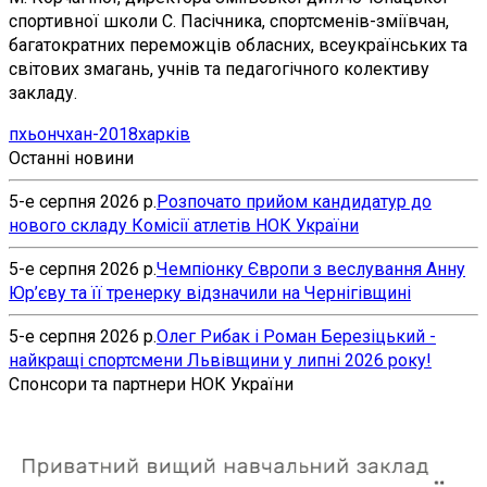
спортивної школи С. Пасічника, спортсменів-зміївчан,
багатократних переможців обласних, всеукраїнських та
світових змагань, учнів та педагогічного колективу
закладу.
пхьончхан-2018
харків
Останні новини
5-е серпня 2026 р.
Розпочато прийом кандидатур до
нового складу Комісії атлетів НОК України
5-е серпня 2026 р.
Чемпіонку Європи з веслування Анну
Юр’єву та її тренерку відзначили на Чернігівщині
5-е серпня 2026 р.
Олег Рибак і Роман Березіцький -
найкращі спортсмени Львівщини у липні 2026 року!
Спонсори та партнери НОК України