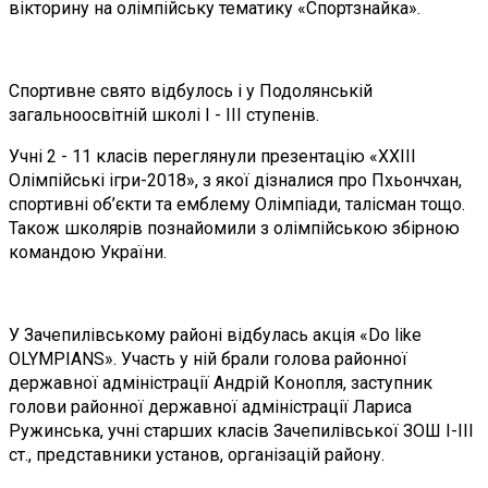
вікторину на олімпійську тематику «Спортзнайка».
Спортивне свято відбулось і у Подолянській
загальноосвітній школі І - ІІІ ступенів.
Учні 2 - 11 класів переглянули презентацію «ХХІІІ
Олімпійські ігри-2018», з якої дізналися про Пхьончхан,
спортивні об’єкти та емблему Олімпіади, талісман тощо.
Також школярів познайомили з олімпійською збірною
командою України.
У Зачепилівському районі відбулась акція «Do like
OLYMPIANS». Участь у ній брали голова районної
державної адміністрації Андрій Конопля, заступник
голови районної державної адміністрації Лариса
Ружинська, учні старших класів Зачепилівської ЗОШ І-ІІІ
ст., представники установ, організацій району.