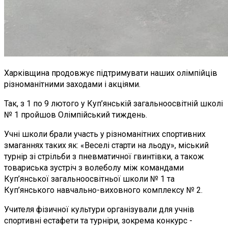
Харківщина продовжує підтримувати наших олімпійців
різноманітними заходами і акціями.
Так, з 1 по 9 лютого у Куп’янській загальноосвітній школі
№ 1 пройшов Олімпійський тиждень.
Учні школи брали участь у різноманітних спортивних
змаганнях таких як: «Веселі старти на льоду», міський
турнір зі стрільби з пневматичної гвинтівки, а також
товариська зустріч з волеболу між командами
Куп’янської загальноосвітньої школи № 1 та
Куп’янського навчально-виховного комплексу № 2.
Учителя фізичної культури організували для учнів
спортивні естафети та турніри, зокрема конкурс -