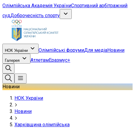
Олімпійська Академія України
Спортивний арбітражний
суд
Доброчесність спорту
Олімпійські форуми
Для медіа
Новини
НОК України
Атлетам
Еразмус+
Галерея
Новини
НОК України
Новини
Харківщина олімпійська