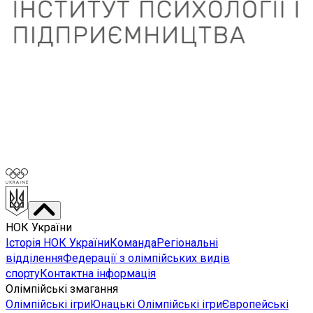
НОК України
Історія НОК України
Команда
Регіональні
відділення
Федерації з олімпійських видів
спорту
Контактна інформація
Олімпійські змагання
Олімпійські ігри
Юнацькі Олімпійські ігри
Європейські