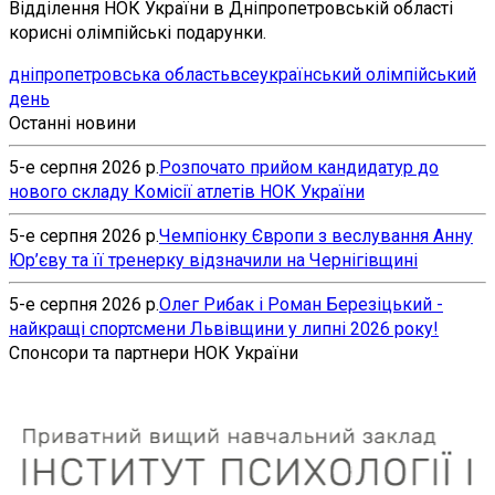
Відділення НОК України в Дніпропетровській області
корисні олімпійські подарунки.
дніпропетровська область
всеукраїнський олімпійський
день
Останні новини
5-е серпня 2026 р.
Розпочато прийом кандидатур до
нового складу Комісії атлетів НОК України
5-е серпня 2026 р.
Чемпіонку Європи з веслування Анну
Юр’єву та її тренерку відзначили на Чернігівщині
5-е серпня 2026 р.
Олег Рибак і Роман Березіцький -
найкращі спортсмени Львівщини у липні 2026 року!
Спонсори та партнери НОК України