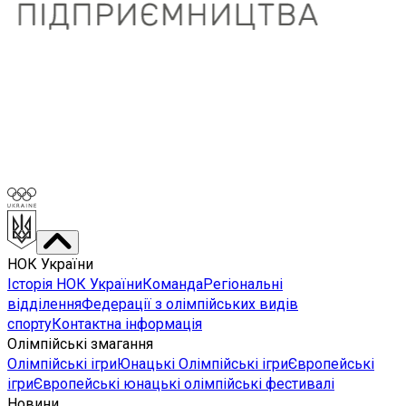
НОК України
Історія НОК України
Команда
Регіональні
відділення
Федерації з олімпійських видів
спорту
Контактна інформація
Олімпійські змагання
Олімпійські ігри
Юнацькі Олімпійські ігри
Європейські
ігри
Європейські юнацькі олімпійські фестивалі
Новини