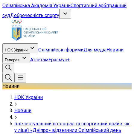
Олімпійська Академія України
Спортивний арбітражний
суд
Доброчесність спорту
Олімпійські форуми
Для медіа
Новини
НОК України
Атлетам
Еразмус+
Галерея
Новини
НОК України
Новини
Інтелектуальний потенціал та спортивний драйв: як
у ліцеї «Дніпро» відзначили Олімпійський день