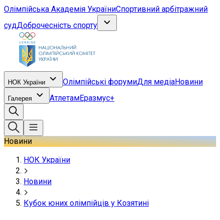
Олімпійська Академія України
Спортивний арбітражний
суд
Доброчесність спорту
Олімпійські форуми
Для медіа
Новини
НОК України
Атлетам
Еразмус+
Галерея
Новини
НОК України
Новини
Кубок юних олімпійців у Козятині