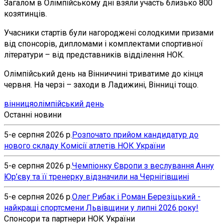
Загалом в Олімпійському дні взяли участь близько 800
козятинців.
Учасники стартів були нагороджені солодкими призами
від спонсорів, дипломами і комплектами спортивної
літератури – від представників відділення НОК.
Олімпійський день на Вінниччині триватиме до кінця
червня. На черзі – заходи в Ладижині, Вінниці тощо.
вінниця
олімпійський день
Останні новини
5-е серпня 2026 р.
Розпочато прийом кандидатур до
нового складу Комісії атлетів НОК України
5-е серпня 2026 р.
Чемпіонку Європи з веслування Анну
Юр’єву та її тренерку відзначили на Чернігівщині
5-е серпня 2026 р.
Олег Рибак і Роман Березіцький -
найкращі спортсмени Львівщини у липні 2026 року!
Спонсори та партнери НОК України