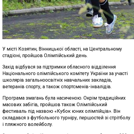
У місті Козятин, Вінницької області, на Центральному
стадіоні, пройшов Олімпійський день.
Захід відбувся за підтримки обласного відділення
Національного олімпійського комітету України за участі
школярів загальноосвітніх навчальних закладів,
ветеранів спорту, а також спортсменів-інвалідів.
Програма змагань була насиченою. Окрім традиційних
масових забігів, пройшов також Олімпійський
фестиваль під назвою «Кубок юних олімпійців». Він
складався з футбольного турніру, першостей зі стрітболу
і пляжного волейболу.