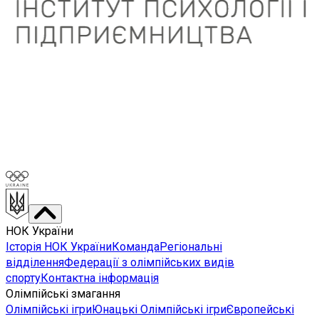
НОК України
Історія НОК України
Команда
Регіональні
відділення
Федерації з олімпійських видів
спорту
Контактна інформація
Олімпійські змагання
Олімпійські ігри
Юнацькі Олімпійські ігри
Європейські