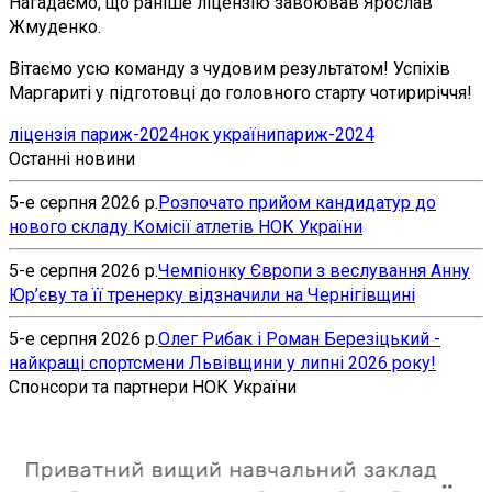
Нагадаємо, що раніше ліцензію завоював Ярослав
Жмуденко.
Вітаємо усю команду з чудовим результатом! Успіхів
Маргариті у підготовці до головного старту чотириріччя!
ліцензія париж-2024
нок україни
париж-2024
Останні новини
5-е серпня 2026 р.
Розпочато прийом кандидатур до
нового складу Комісії атлетів НОК України
5-е серпня 2026 р.
Чемпіонку Європи з веслування Анну
Юр’єву та її тренерку відзначили на Чернігівщині
5-е серпня 2026 р.
Олег Рибак і Роман Березіцький -
найкращі спортсмени Львівщини у липні 2026 року!
Спонсори та партнери НОК України