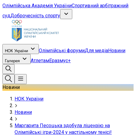
Олімпійська Академія України
Спортивний арбітражний
суд
Доброчесність спорту
Олімпійські форуми
Для медіа
Новини
НОК України
Атлетам
Еразмус+
Галерея
Новини
НОК України
Новини
Маргарита Песоцька здобула ліцензію на
Олімпійські ігри-2024 у настільному тенісі!