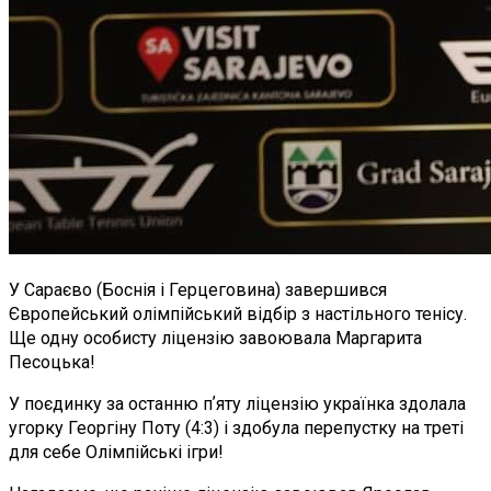
У Сараєво (Боснія і Герцеговина) завершився
Європейський олімпійський відбір з настільного тенісу.
Ще одну особисту ліцензію завоювала Маргарита
Песоцька!
У поєдинку за останню пʼяту ліцензію українка здолала
угорку Георгіну Поту (4:3) і здобула перепустку на треті
для себе Олімпійські ігри!