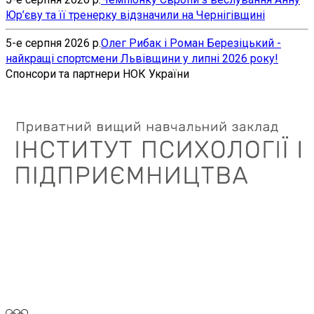
Юр’єву та її тренерку відзначили на Чернігівщині
5-е серпня 2026 р.
Олег Рибак і Роман Березіцький -
найкращі спортсмени Львівщини у липні 2026 року!
Спонсори та партнери НОК України