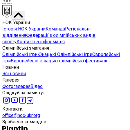
НОК України
Історія НОК України
Команда
Регіональні
відділення
Федерації з олімпійських видів
спорту
Контактна інформація
Олімпійські змагання
Олімпійські ігри
Юнацькі Олімпійські ігри
Європейські
ігри
Європейські юнацькі олімпійські фестивалі
Новини
Всі новини
Галерея
Фотогалерея
Відео
Слідкуй за нами тут
:
Контакти
:
office@noc-ukr.org
Зроблено командою
: