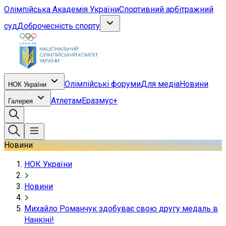
Олімпійська Академія України
Спортивний арбітражний
суд
Доброчесність спорту
Олімпійські форуми
Для медіа
Новини
НОК України
Атлетам
Еразмус+
Галерея
Новини
НОК України
Новини
Михайло Романчук здобуває свою другу медаль в
Нанкіні!