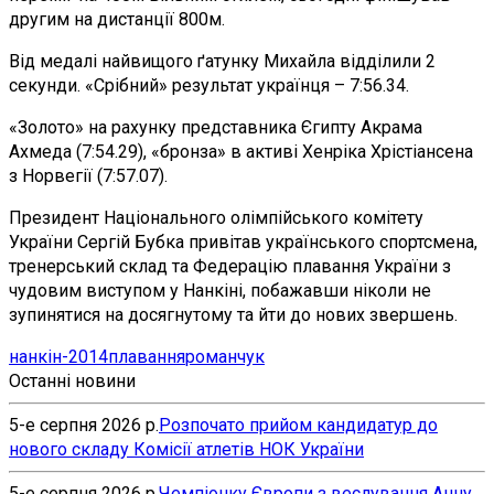
другим на дистанції 800м.
Від медалі найвищого ґатунку Михайла відділили 2
секунди. «Срібний» результат українця – 7:56.34.
«Золото» на рахунку представника Єгипту Акрама
Ахмеда (7:54.29), «бронза» в активі Хенріка Хрістіансена
з Норвегії (7:57.07).
Президент Національного олімпійського комітету
України Сергій Бубка привітав українського спортсмена,
тренерський склад та Федерацію плавання України з
чудовим виступом у Нанкіні, побажавши ніколи не
зупинятися на досягнутому та йти до нових звершень.
нанкін-2014
плавання
романчук
Останні новини
5-е серпня 2026 р.
Розпочато прийом кандидатур до
нового складу Комісії атлетів НОК України
5-е серпня 2026 р.
Чемпіонку Європи з веслування Анну