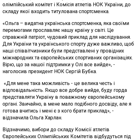
олімпійський комітет і Комісія атлетів НОК України, до
складу якої входить титулована спортсменка.
«Ольга – видатна українська спортсменка, яка своїми
перемогами прославляє нашу країну у світі. Це
справжній патріот, чудовий приклад для наслідування.
Для України та українського спорту дуже важливо, щоб
наші співвітчизники були представлені у провідних
міжнародних та європейських спортивних організаціях.
Вірю, що за нашої підтримки у Олі все вийде», -
наголосив президент НОК Сергій Бубка.
«Для мене така можливість - це велика честь і
відповідальність. Якщо все добре вийде, буду горда
представляти Україну в поважному європейському
органі. Звичайно, в мене мало подібного досвіду, але я
готова вчитись і мені є з кого брати приклад», -
відзначила Ольга Харлан.
Відзначимо, вибори до складу Комісії атлетів
Європейських Олімпійських Комітетів відбудуться під