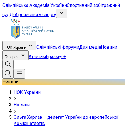
Олімпійська Академія України
Спортивний арбітражний
суд
Доброчесність спорту
Олімпійські форуми
Для медіа
Новини
НОК України
Атлетам
Еразмус+
Галерея
Новини
НОК України
Новини
Ольга Харлан – делегат України до європейської
Комісії атлетів