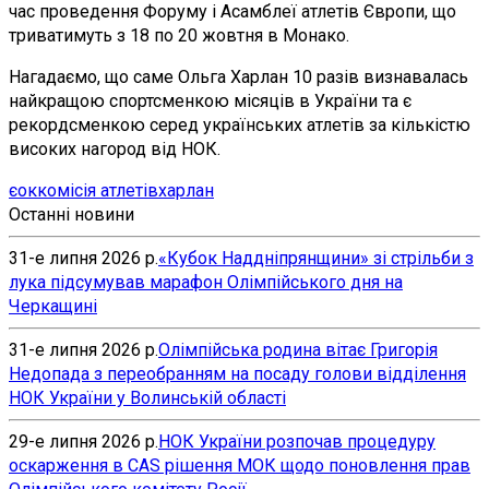
час проведення Форуму і Асамблеї атлетів Європи, що
триватимуть з 18 по 20 жовтня в Монако.
Нагадаємо, що саме Ольга Харлан 10 разів визнавалась
найкращою спортсменкою місяців в України та є
рекордсменкою серед українських атлетів за кількістю
високих нагород від НОК.
єок
комісія атлетів
харлан
Останні новини
31-е липня 2026 р.
«Кубок Наддніпрянщини» зі стрільби з
лука підсумував марафон Олімпійського дня на
Черкащині
31-е липня 2026 р.
Олімпійська родина вітає Григорія
Недопада з переобранням на посаду голови відділення
НОК України у Волинській області
29-е липня 2026 р.
НОК України розпочав процедуру
оскарження в CAS рішення МОК щодо поновлення прав