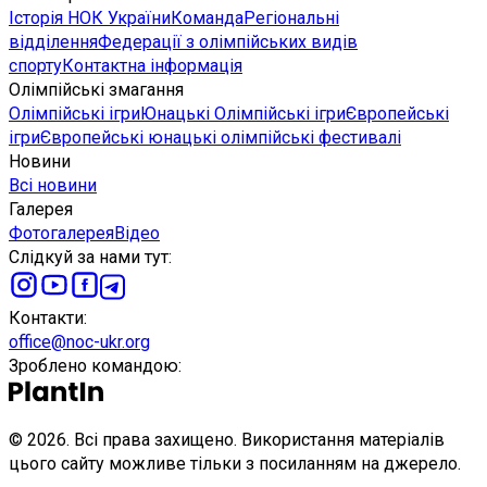
Історія НОК України
Команда
Регіональні
відділення
Федерації з олімпійських видів
спорту
Контактна інформація
Олімпійські змагання
Олімпійські ігри
Юнацькі Олімпійські ігри
Європейські
ігри
Європейські юнацькі олімпійські фестивалі
Новини
Всі новини
Галерея
Фотогалерея
Відео
Слідкуй за нами тут
:
Контакти
:
office@noc-ukr.org
Зроблено командою
:
©
2026
.
Всі права захищено. Використання матеріалів
цього сайту можливе тільки з посиланням на джерело.