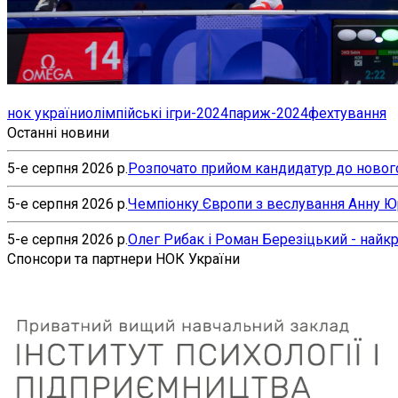
нок україни
олімпійські ігри-2024
париж-2024
фехтування
Останні новини
5-е серпня 2026 р.
Розпочато прийом кандидатур до нового
5-е серпня 2026 р.
Чемпіонку Європи з веслування Анну Юр’
5-е серпня 2026 р.
Олег Рибак і Роман Березіцький - найк
Спонсори та партнери НОК України