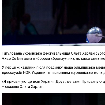
Титулована українська фехтувальниця Ольга Харлан сього
Чхве Се Бін вона виборола «бронзу», яка, як каже сама ме
У перші ж хвилини після поєдинку наша олімпійська меда
пресслужбі НОК України та численним журналістам вона 
«Я присвячую це всій Україні! Друзі, це вам! Присвячую 
– сказала Ольга Харлан.