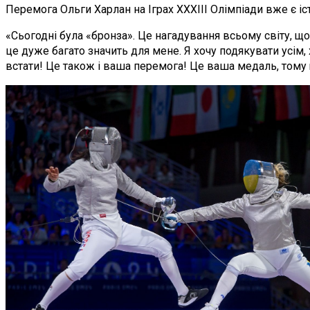
Перемога Ольги Харлан на Іграх XXXIII Олімпіади вже є іст
«Сьогодні була «бронза». Це нагадування всьому світу, щ
це дуже багато значить для мене. Я хочу подякувати усім, 
встати! Це також і ваша перемога! Це ваша медаль, тому 