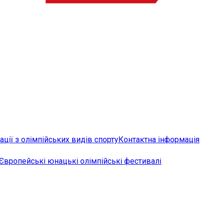
ції з олімпійських видів спорту
Контактна інформація
Європейські юнацькі олімпійські фестивалі