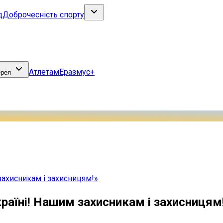
д
Доброчесність спорту
Атлетам
Еразмус+
ерея
захисникам і захисницям!»
країні! Нашим захисникам і захисницям