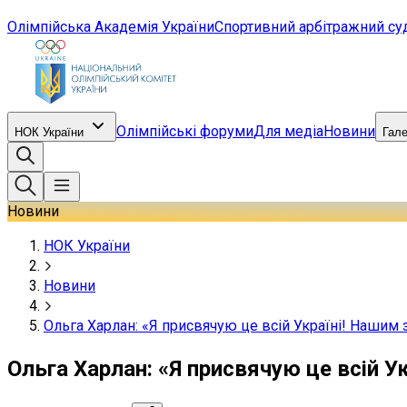
Олімпійська Академія України
Спортивний арбітражний су
Олімпійські форуми
Для медіа
Новини
НОК України
Гал
Новини
НОК України
Новини
Ольга Харлан: «Я присвячую це всій Україні! Нашим 
Ольга Харлан: «Я присвячую це всій У