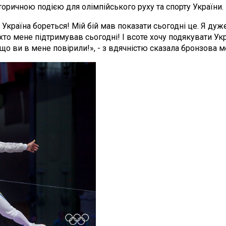
оричною подією для олімпійського руху та спорту України. Ц
о Україна бореться! Мій бій мав показати сьогодні це. Я д
хто мене підтримував сьогодні! І всоте хочу подякувати Укр
що ви в мене повірили!», - з вдячністю сказала бронзова м