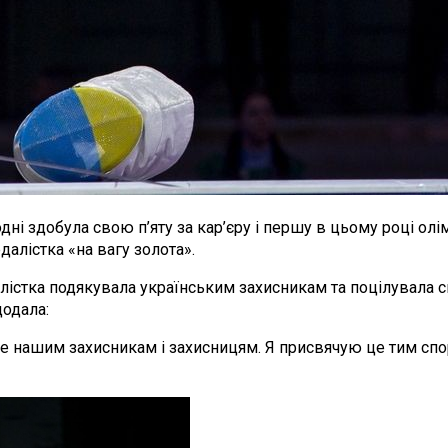
дні здобула cвою п’яту за кар’єру і першу в цьому році о
далістка «на вагу золота».
лістка подякувала українським захисникам та поцілувала 
додала:
це нашим захисникам і захисницям. Я присвячую це тим спорт