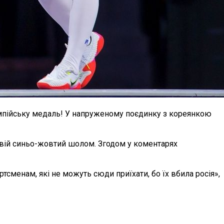
лімпійську медаль! У напруженому поєдинку з кореянкою
свій синьо-жовтий шолом. Згодом у коментарях
сменам, які не можуть сюди приїхати, бо їх вбила росія»,