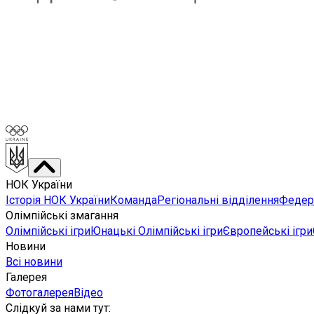
НОК України
Історія НОК України
Команда
Регіональні відділення
Федера
Олімпійські змагання
Олімпійські ігри
Юнацькі Олімпійські ігри
Європейські ігри
Новини
Всі новини
Галерея
Фотогалерея
Відео
Слідкуй за нами тут
: