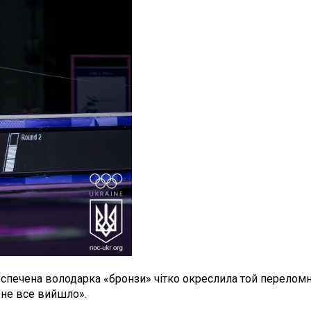
печена володарка «бронзи» чітко окреслила той переломни
ене все вийшло».