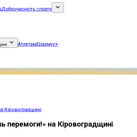
д
Доброчесність спорту
Атлетам
Еразмус+
ерея
на Кіровоградщині
ь перемоги!» на Кіровоградщині