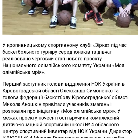
У кропивницькому спортивному клубі «Зірка» під час
баскетбольного турніру серед юнаків та дівчат
реалізовано черговий етап нового проєкту
Національного олімпійського комітету України «Моя
олімпійська мрія».
Перший заступник голови відділення НОК України в
Кіровоградській області Олександр Симоненко та
голова федерації баскетболу Кіровоградської області
Микола Аношкін привітали учасників змагань і
розповіли про ініціативу «Моя олімпійська мрія». У
межах проєкту почесні гості вручили комплексній
дитячо-юнацькій спортивній школі № 4 обласного
центру спортивний інвентар від НОК України. Директор