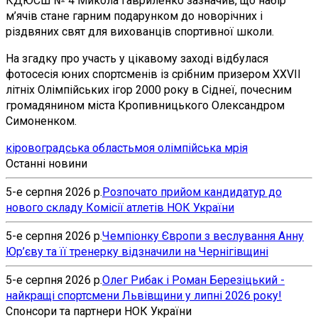
КДЮСШ № 4 Микола Гавриленко зазначив, що набір
м’ячів стане гарним подарунком до новорічних і
різдвяних свят для вихованців спортивної школи.
На згадку про участь у цікавому заході відбулася
фотосесія юних спортсменів із срібним призером ХХVІІ
літніх Олімпійських ігор 2000 року в Сіднеї, почесним
громадянином міста Кропивницького Олександром
Симоненком.
кіровоградська область
моя олімпійська мрія
Останні новини
5-е серпня 2026 р.
Розпочато прийом кандидатур до
нового складу Комісії атлетів НОК України
5-е серпня 2026 р.
Чемпіонку Європи з веслування Анну
Юр’єву та її тренерку відзначили на Чернігівщині
5-е серпня 2026 р.
Олег Рибак і Роман Березіцький -
найкращі спортсмени Львівщини у липні 2026 року!
Спонсори та партнери НОК України