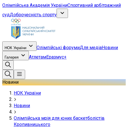
Олімпійська Академія України
Спортивний арбітражний
суд
Доброчесність спорту
Олімпійські форуми
Для медіа
Новини
НОК України
Атлетам
Еразмус+
Галерея
Новини
НОК України
Новини
Олімпійська мрія для юних баскетболістів
Кропивницького