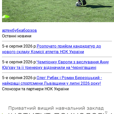
артек
бубка
борзов
Останні новини
5-е серпня 2026 р.
Розпочато прийом кандидатур до
нового складу Комісії атлетів НОК України
5-е серпня 2026 р.
Чемпіонку Європи з веслування Анну
Юр’єву та її тренерку відзначили на Чернігівщині
5-е серпня 2026 р.
Олег Рибак і Роман Березіцький -
найкращі спортсмени Львівщини у липні 2026 року!
Спонсори та партнери НОК України