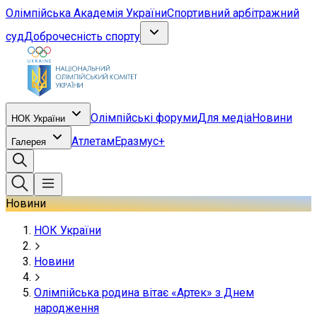
Олімпійська Академія України
Спортивний арбітражний
суд
Доброчесність спорту
Олімпійські форуми
Для медіа
Новини
НОК України
Атлетам
Еразмус+
Галерея
Новини
НОК України
Новини
Олімпійська родина вітає «Артек» з Днем
народження