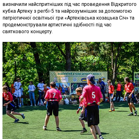
визначили найспритніших під час проведення Відкритого
кубка Артеку з регбі-5 та найрозумніших за допомогою
патріотичної освітньої гри «Артеківська козацька Січ» та
продемонстрували артистичні здібності під час
святкового концерту.