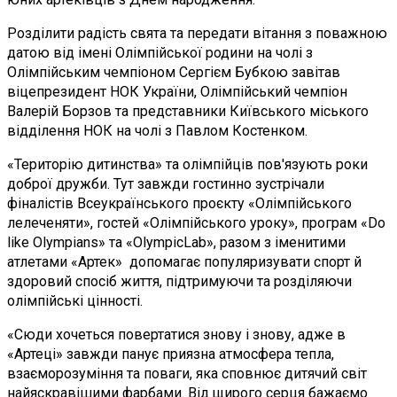
Розділити радість свята та передати вітання з поважною
датою від імені Олімпійської родини на чолі з
Олімпійським чемпіоном Сергієм Бубкою завітав
віцепрезидент НОК України, Олімпійський чемпіон
Валерій Борзов та представники Київського міського
відділення НОК на чолі з Павлом Костенком.
«Територію дитинства» та олімпійців пов'язують роки
доброї дружби. Тут завжди гостинно зустрічали
фіналістів Всеукраїнського проєкту «Олімпійського
лелеченяти», гостей «Олімпійського уроку», програм «Do
like Olympians» та «OlympicLab», разом з іменитими
атлетами «Артек» допомагає популяризувати спорт й
здоровий спосіб життя, підтримуючи та розділяючи
олімпійські цінності.
«Сюди хочеться повертатися знову і знову, адже в
«Артеці» завжди панує приязна атмосфера тепла,
взаєморозуміння та поваги, яка сповнює дитячий світ
найяскравішими фарбами. Від щирого серця бажаємо