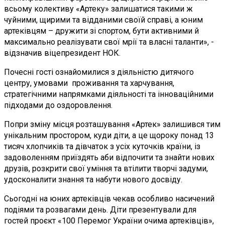
всьому колективу «Артеку» залишатися такими ж
чуйними, щирими та відданими своїй справі, а юним
артеківцям – дружити зі спортом, бути активними й
максимально реалізувати свої мрії та власні таланти», -
відзначив віцепрезидент НОК.
Почесні гості ознайомилися з діяльністю дитячого
центру, умовами проживання та харчування,
стратегічними напрямками діяльності та інноваційними
підходами до оздоровлення.
Попри зміну місця розташування «Артек» залишився тим
унікальним простором, куди діти, а це щороку понад 13
тисяч хлопчиків та дівчаток з усіх куточків країни, із
задоволенням приїздять аби відпочити та знайти нових
друзів, розкрити свої уміння та втілити творчі задуми,
удосконалити знання та набути нового досвіду.
Сьогодні на юних артеківців чекав особливо насичений
подіями та розвагами день. Діти презентували для
гостей проєкт «100 Перемог України очима артеківців»,