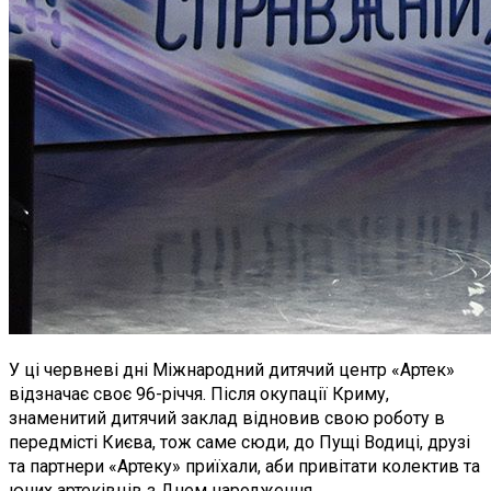
У ці червневі дні Міжнародний дитячий центр «Артек»
відзначає своє 96-річчя. Після окупації Криму,
знаменитий дитячий заклад відновив свою роботу в
передмісті Києва, тож саме сюди, до Пущі Водиці, друзі
та партнери «Артеку» приїхали, аби привітати колектив та
юних артеківців з Днем народження.