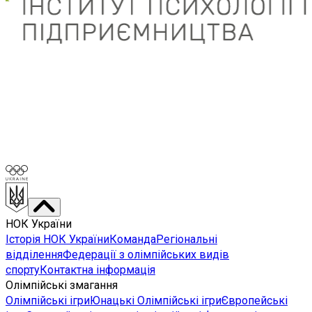
НОК України
Історія НОК України
Команда
Регіональні
відділення
Федерації з олімпійських видів
спорту
Контактна інформація
Олімпійські змагання
Олімпійські ігри
Юнацькі Олімпійські ігри
Європейські