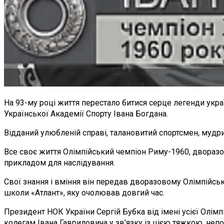
На 93-му році життя перестало битися серце легенди укра
Української Академії Спорту Івана Богдана.
Відданий улюбленій справі, талановитий спортсмен, мудри
Все своє життя Олімпійський чемпіон Риму-1960, дворазов
прикладом для наслідування.
Свої знання і вміння він передав дворазовому Олімпійс
школи «Атлант», яку очолював довгий час.
Президент НОК України Сергій Бубка від імені усієї Олім
колегам Івана Гавриловича у зв'язку із цією тяжкою, не