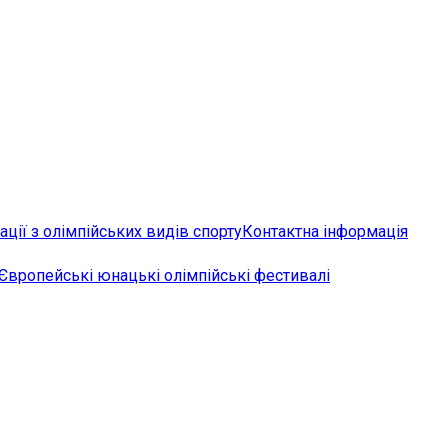
ції з олімпійських видів спорту
Контактна інформація
Європейські юнацькі олімпійські фестивалі