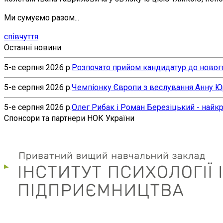
Ми сумуємо разом...
співчуття
Останні новини
5-е серпня 2026 р.
Розпочато прийом кандидатур до нового
5-е серпня 2026 р.
Чемпіонку Європи з веслування Анну Юр’
5-е серпня 2026 р.
Олег Рибак і Роман Березіцький - найк
Спонсори та партнери НОК України