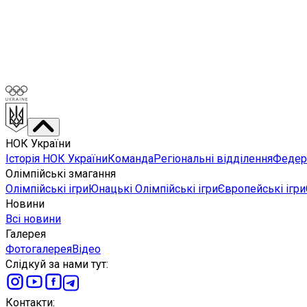
НОК України
Історія НОК України
Команда
Регіональні відділення
Федера
Олімпійські змагання
Олімпійські ігри
Юнацькі Олімпійські ігри
Європейські ігри
Новини
Всі новини
Галерея
Фотогалерея
Відео
Слідкуй за нами тут
:
Контакти
: