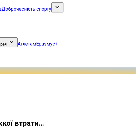
д
Доброчесність спорту
Атлетам
Еразмус+
ерея
жкої втрати…