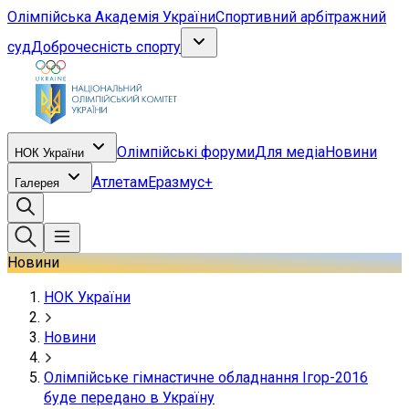
Олімпійська Академія України
Спортивний арбітражний
суд
Доброчесність спорту
Олімпійські форуми
Для медіа
Новини
НОК України
Атлетам
Еразмус+
Галерея
Новини
НОК України
Новини
Олімпійське гімнастичне обладнання Ігор-2016
буде передано в Україну