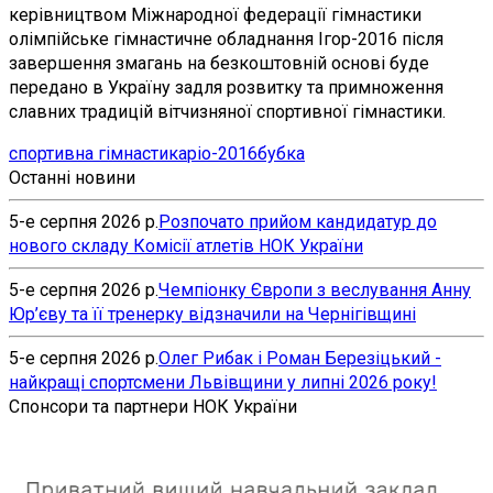
керівництвом Міжнародної федерації гімнастики
олімпійське гімнастичне обладнання Ігор-2016 після
завершення змагань на безкоштовній основі буде
передано в Україну задля розвитку та примноження
славних традицій вітчизняної спортивної гімнастики.
спортивна гімнастика
ріо-2016
бубка
Останні новини
5-е серпня 2026 р.
Розпочато прийом кандидатур до
нового складу Комісії атлетів НОК України
5-е серпня 2026 р.
Чемпіонку Європи з веслування Анну
Юр’єву та її тренерку відзначили на Чернігівщині
5-е серпня 2026 р.
Олег Рибак і Роман Березіцький -
найкращі спортсмени Львівщини у липні 2026 року!
Спонсори та партнери НОК України