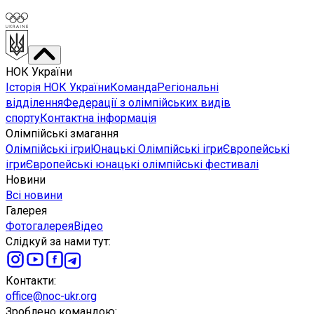
НОК України
Історія НОК України
Команда
Регіональні
відділення
Федерації з олімпійських видів
спорту
Контактна інформація
Олімпійські змагання
Олімпійські ігри
Юнацькі Олімпійські ігри
Європейські
ігри
Європейські юнацькі олімпійські фестивалі
Новини
Всі новини
Галерея
Фотогалерея
Відео
Слідкуй за нами тут
:
Контакти
:
office@noc-ukr.org
Зроблено командою
: