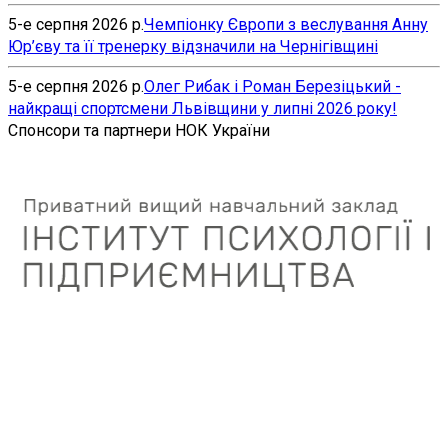
5-е серпня 2026 р.
Чемпіонку Європи з веслування Анну
Юр’єву та її тренерку відзначили на Чернігівщині
5-е серпня 2026 р.
Олег Рибак і Роман Березіцький -
найкращі спортсмени Львівщини у липні 2026 року!
Спонсори та партнери НОК України