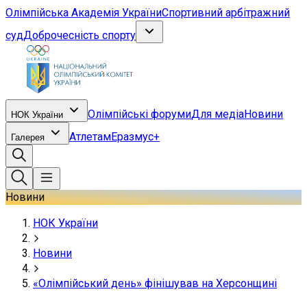
Олімпійська Академія України
Спортивний арбітражний
суд
Доброчесність спорту
Олімпійські форуми
Для медіа
Новини
НОК України
Атлетам
Еразмус+
Галерея
Новини
НОК України
Новини
«Олімпійський день» фінішував на Херсонщині