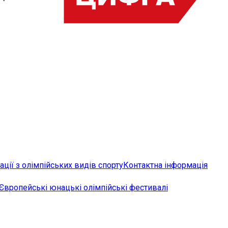
ції з олімпійських видів спорту
Контактна інформація
Європейські юнацькі олімпійські фестивалі