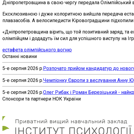
Дніпропетровщина в свою чергу передала Олімпійський во
Ексклюзивною і дуже колоритною вийшла передача естафе
плавзасобів. А велосипедисти Кіровоградщини підхопили с
«Дніпропетровщина вірить, що той позитивний заряд, та ен
олімпійцям і додадуть їм сил для успішного виступу на І
естафета олімпійського вогню
Останні новини
5-е серпня 2026 р.
Розпочато прийом кандидатур до нового
5-е серпня 2026 р.
Чемпіонку Європи з веслування Анну Юр’
5-е серпня 2026 р.
Олег Рибак і Роман Березіцький - найк
Спонсори та партнери НОК України