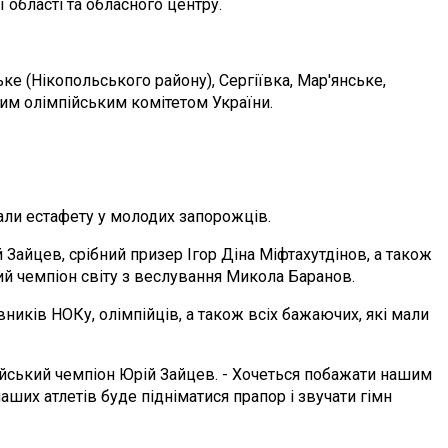
 області та обласного центру.
.
ке (Нікопольського району), Сергіївка, Мар'янське,
ним олімпійським комітетом України.
ли естафету у молодих запорожців.
Зайцев, срібний призер Ігор Діна Міфтахутдінов, а також
ий чемпіон світу з веслування Микола Баранов.
ників НОКу, олімпійців, а також всіх бажаючих, які мали
ійський чемпіон Юрій Зайцев. - Хочеться побажати нашим
наших атлетів буде підніматися прапор і звучати гімн