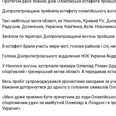
Протягом двох повних днів Олімпійська естафета пройшла 
Дніпропетровщина прийняла естафету олімпійського вогню
Такі найбільші міста області, як Нікополь, Кривий Ріг, Д
Радушне, Долинське, Українка, Кам'янка, Аули, Новомикол
Загалом по території Дніпропетровщини вогонь пройшов 
В естафеті брали участь мери міст, голови районів і сіл, н
Голова Дніпропетровського відділення НОК України Андр
У Нікополі вогонь зустрічали призери Олімпіад Роман Щур
спортивний і тренерський актив області. А передавав ес
Весь пробіг супроводжувався урочистими заходами за участ
бажання доторкнутися до одного з головних символів Олі
«Мені дуже приємно бути причетним до ходи Олімпійськог
спортсменам удачі на майбутній Олімпіаді в Лондоні і я пр
України!»