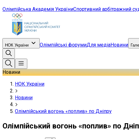
Олімпійська Академія України
Спортивний арбітражний су
Олімпійські форуми
Для медіа
Новини
НОК України
Гал
Новини
НОК України
Новини
Олімпійський вогонь «поплив» по Дніпру
Олімпійський вогонь «поплив» по Дні