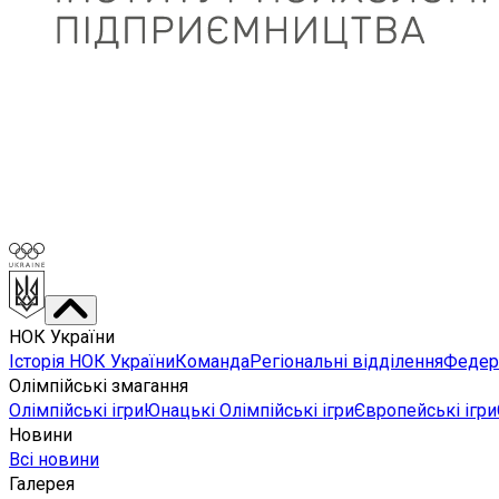
НОК України
Історія НОК України
Команда
Регіональні відділення
Федера
Олімпійські змагання
Олімпійські ігри
Юнацькі Олімпійські ігри
Європейські ігри
Новини
Всі новини
Галерея