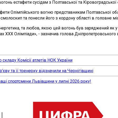
гонь естафети сусідам з Полтавської та Кіровоградської 
ти Олімпійського вогню представникам Полтавської облас
молоскип та понесли його з кордону області в головне міс
ергетика, та любов, якою цей вогонь був заряджений як у н
грах ХХХ Олімпіади», - зазначив голова Дніпропетровського
 складу Комісії атлетів НОК України
єву та її тренерку відзначили на Чернігівщині
ращі спортсмени Львівщини у липні 2026 року!