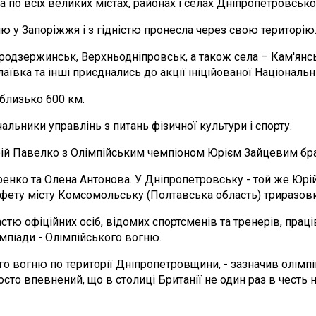
по всіх великих містах, районах і селах Дніпропетровської
 у Запоріжжя і з гідністю пронесла через свою територію
ніпродзержинськ, Верхньодніпровськ, а також села – Кам'янсь
аївка та інші приєднались до акції ініційованої Національ
близько 600 км.
ачальники управлінь з питань фізичної культури і спорту.
ій Павелко з Олімпійським чемпіоном Юрієм Зайцевим бра
енко та Олена Антонова. У Дніпропетровську - той же Юрій 
тафету місту Комсомольську (Полтавська область) триразов
ю офіційних осіб, відомих спортсменів та тренерів, праців
мпіади - Олімпійського вогню.
о вогню по території Дніпропетровщини, - зазначив олімп
осто впевнений, що в столиці Британії не один раз в честь 