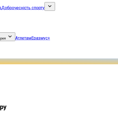
д
Доброчесність спорту
Атлетам
Еразмус+
ерея
пру