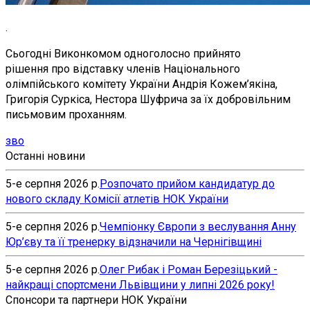
.
Сьогодні Виконкомом одноголосно прийнято
рішення про відставку членів Національного
олімпійського комітету України Андрія Кожем’якіна,
Григорія Суркіса, Нестора Шуфрича за їх добровільним
письмовим проханням.
зво
Останні новини
5-е серпня 2026 р.
Розпочато прийом кандидатур до
нового складу Комісії атлетів НОК України
5-е серпня 2026 р.
Чемпіонку Європи з веслування Анну
Юр’єву та її тренерку відзначили на Чернігівщині
5-е серпня 2026 р.
Олег Рибак і Роман Березіцький -
найкращі спортсмени Львівщини у липні 2026 року!
Спонсори та партнери НОК України