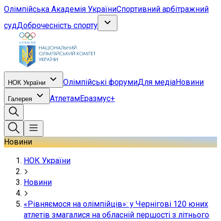
Олімпійська Академія України
Спортивний арбітражний
суд
Доброчесність спорту
Олімпійські форуми
Для медіа
Новини
НОК України
Атлетам
Еразмус+
Галерея
Новини
НОК України
Новини
«Рівняємося на олімпійців»: у Чернігові 120 юних
атлетів змагалися на обласній першості з літнього