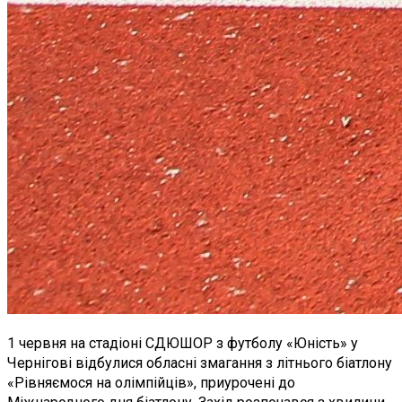
1 червня на стадіоні СДЮШОР з футболу «Юність» у
Чернігові відбулися обласні змагання з літнього біатлону
«Рівняємося на олімпійців», приурочені до