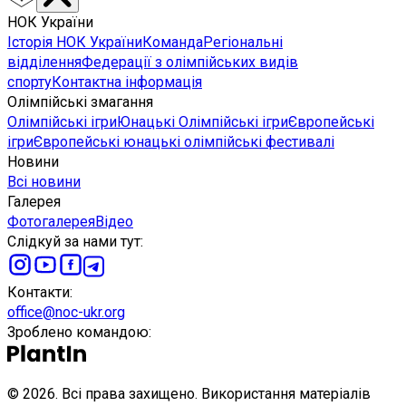
НОК України
Історія НОК України
Команда
Регіональні
відділення
Федерації з олімпійських видів
спорту
Контактна інформація
Олімпійські змагання
Олімпійські ігри
Юнацькі Олімпійські ігри
Європейські
ігри
Європейські юнацькі олімпійські фестивалі
Новини
Всі новини
Галерея
Фотогалерея
Відео
Слідкуй за нами тут
:
Контакти
:
office@noc-ukr.org
Зроблено командою
:
©
2026
.
Всі права захищено. Використання матеріалів