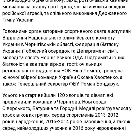
Міжнародного дня біатлону. Захід розпочався з хвилини
мовчання на згадку про Героїв, які загинули внаслідок
російської агресії, та спільного виконання Державного
Гімну України.
Головними організаторами спортивного свята виступили
Відділення Національного олімпійського комітету
України в Чернігівській області, Федерація біатлону
України, її обласний осередок та Департамент сім’ї,
молоді та спорту Чернігівської ОДА. Підтримати юних
біатлоністів завітали зіркові гості: очільниця
регіонального відділення НОК Ніна Лемеш, тренерка
жіночої збірної команди України Оксана Хвостенко, а
також Генеральний секретар ФБУ Роман Бондарук.
Усього на старт вийшли 120 хлопців та дівчат, які
представили команди з Чернігова, Новгорода-
Сіверського, Батурина та Городні. Медалі розігрувалися у
трьох вікових групах: серед спортсменів 2013-2012
років народження, 2015-2014 років народження, а також
серед наймолодших учасників 2016 року народження і