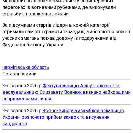
молодших. Юні атлети змагалися у спринтерських
перегонах із вогневими рубежами, де виконували
стрільбу з положення лежачи.
За підсумками стартів лідери в кожній категорії
отримали пам'ятні грамоти та медалі, а абсолютно кожен
учасник змагань поїхав додому із подарунками від
Федерації біатлону України.
чернігівська область
Останні новини
3-є серпня 2026 р.
Фехтувальницю Аліну Полозюк та
веслувальницю Єлизавету Вознюк визнано найкращими
спортсменками липня
3-є серпня 2026 р.
Звітно-виборча асамблея олімпійців
України: розпочато прийом заявок та висунення
кандидатів