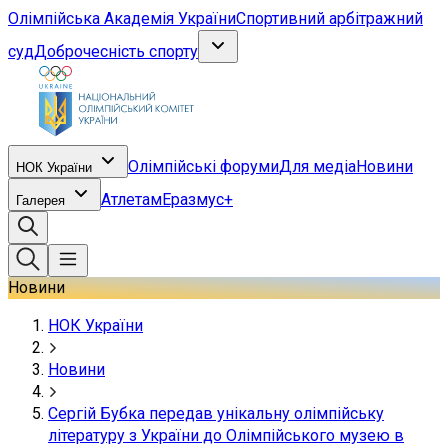
Олімпійська Академія України
Спортивний арбітражний
суд
Доброчесність спорту
Олімпійські форуми
Для медіа
Новини
НОК України
Атлетам
Еразмус+
Галерея
Новини
НОК України
Новини
Сергій Бубка передав унікальну олімпійську
літературу з України до Олімпійського музею в