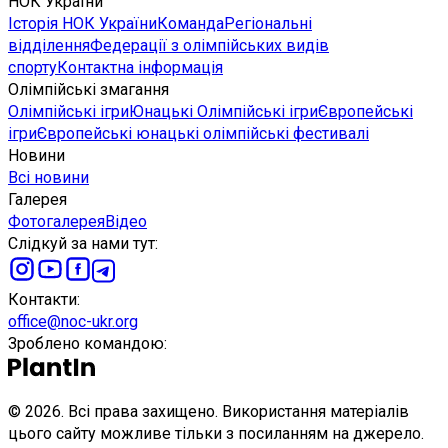
НОК України
Історія НОК України
Команда
Регіональні
відділення
Федерації з олімпійських видів
спорту
Контактна інформація
Олімпійські змагання
Олімпійські ігри
Юнацькі Олімпійські ігри
Європейські
ігри
Європейські юнацькі олімпійські фестивалі
Новини
Всі новини
Галерея
Фотогалерея
Відео
Слідкуй за нами тут
:
Контакти
:
office@noc-ukr.org
Зроблено командою
:
©
2026
.
Всі права захищено. Використання матеріалів
цього сайту можливе тільки з посиланням на джерело.