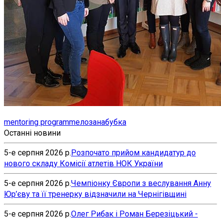
mentoring programme
лозана
бубка
Останні новини
5-е серпня 2026 р.
Розпочато прийом кандидатур до
нового складу Комісії атлетів НОК України
5-е серпня 2026 р.
Чемпіонку Європи з веслування Анну
Юр’єву та її тренерку відзначили на Чернігівщині
5-е серпня 2026 р.
Олег Рибак і Роман Березіцький -