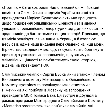
«Протягом багатьох років Національний олімпійський
комітет та Олімпійська академія України на чолі з її
президентом Марією Булатовою активно працюють
щодо поширення олімпійських цінностей та видання
унікальної олімпійської літератури - від дитячих освітніх
щоденників до багатотомних енциклопедій. Приємно, що
ця місія реалізується не лише в Україні, а й охоплює
весь світ, адже наші видання перекладено на інші мови.
Віримо, що завдяки їм молодь та суспільство братимуть
приклад з уславлених спортсменів, цінуватимуть
олімпійські цінності та пам'ятатимуть свою історію», -
відзначив президент НОК.
Олімпійський чемпіон Сергій Бубка, який є також членом
Виконавчого комітету Міжнародного Олімпійського
Комітету, зустрівся та поспілкувався з атлетами з
Німеччини, які прибули в Лозанну на запрошення
президента МОК Томаса Баха. Ця зустріч відбулася в
рамках програми Міжнародного Олімпійського Комітету
«Mentoring programme», яка пов'язує олімпійців, які