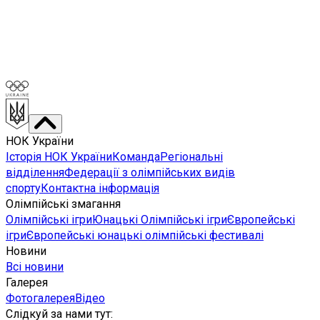
НОК України
Історія НОК України
Команда
Регіональні
відділення
Федерації з олімпійських видів
спорту
Контактна інформація
Олімпійські змагання
Олімпійські ігри
Юнацькі Олімпійські ігри
Європейські
ігри
Європейські юнацькі олімпійські фестивалі
Новини
Всі новини
Галерея
Фотогалерея
Відео
Слідкуй за нами тут
: