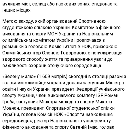
вулицях міст, селищ або паркових зонах, стадіонах та
інших місцях.
Метою заходу, який організований Спортивною
студентською спілкою України, Комітетом з фізичного
виховання та спорту МОН України та Національним
олімпійським комітетом України і розпочався з
розминки з головою Комісії атлетів НОК, призеркою
Олімпійських ігор Оленою Говоровою, є популяризація
здорового способу життя та привернення уваги до
важливості охорони оточуючого середовища.
«Зелену милю» (1 609 метрів) сьогодні в столиці разом з
головним олімпійцем країни долали заступник Міністра
освіти і науки України, президент Федерації учнівського
спорту України, член виконавчого комітету ISF Роман
Греба, заступник Міністра молоді та спорту Микола
Мовчан, президент Спортивної студентської спілки
України, голова Комісії НОК «Спорт та навколишнє
середовище», ректор Національного університету
фізичного виховання та спорту Євгеній Імас, голова