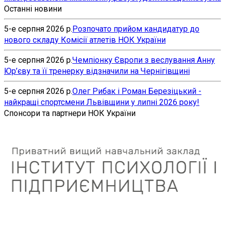
Останні новини
5-е серпня 2026 р.
Розпочато прийом кандидатур до
нового складу Комісії атлетів НОК України
5-е серпня 2026 р.
Чемпіонку Європи з веслування Анну
Юр’єву та її тренерку відзначили на Чернігівщині
5-е серпня 2026 р.
Олег Рибак і Роман Березіцький -
найкращі спортсмени Львівщини у липні 2026 року!
Спонсори та партнери НОК України