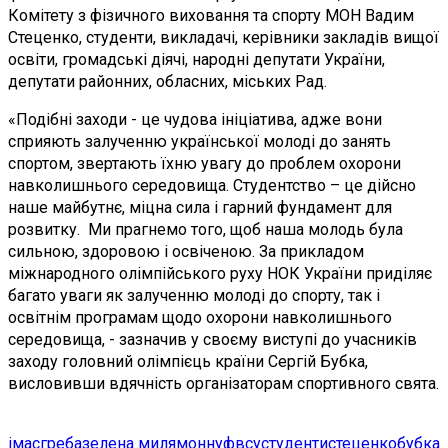
Комітету з фізичного виховання та спорту МОН Вадим
Стеценко, студенти, викладачі, керівники закладів вищої
освіти, громадські діячі, народні депутати України,
депутати районних, обласних, міських Рад.
«Подібні заходи - це чудова ініціатива, адже вони
сприяють залученню української молоді до занять
спортом, звертають їхню увагу до проблем охорони
навколишнього середовища. Студентство – це дійсно
наше майбутнє, міцна сила і гарний фундамент для
розвитку. Ми прагнемо того, щоб наша молодь була
сильною, здоровою і освіченою. За прикладом
міжнародного олімпійського руху НОК України приділяє
багато уваги як залученню молоді до спорту, так і
освітнім програмам щодо охорони навколишнього
середовища, - зазначив у своєму виступі до учасників
заходу головний олімпієць країни Сергій Бубка,
висловивши вдячність організаторам спортивного свята.
імас
греба
зелена миля
мон
нуфвсу
студенти
стеценко
бубка