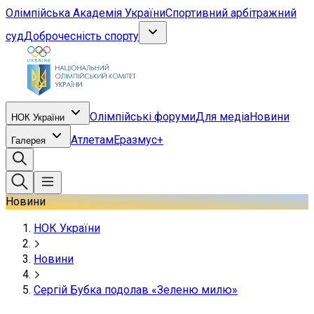
Олімпійська Академія України
Спортивний арбітражний
суд
Доброчесність спорту
Олімпійські форуми
Для медіа
Новини
НОК України
Атлетам
Еразмус+
Галерея
Новини
НОК України
Новини
Сергій Бубка подолав «Зеленю милю»