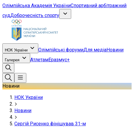
Олімпійська Академія України
Спортивний арбітражний
суд
Доброчесність спорту
Олімпійські форуми
Для медіа
Новини
НОК України
Атлетам
Еразмус+
Галерея
Новини
НОК України
Новини
Сергій Рисенко фінішував 31-м