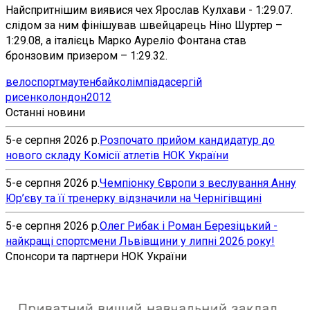
Найспритнішим виявися чех Ярослав Кулхави - 1:29.07.
слідом за ним фінішував швейцарець Ніно Шуртер –
1:29.08, а італієць Марко Ауреліо Фонтана став
бронзовим призером – 1:29.32.
велоспорт
маутенбайк
олімпіада
сергій
рисенко
лондон2012
Останні новини
5-е серпня 2026 р.
Розпочато прийом кандидатур до
нового складу Комісії атлетів НОК України
5-е серпня 2026 р.
Чемпіонку Європи з веслування Анну
Юр’єву та її тренерку відзначили на Чернігівщині
5-е серпня 2026 р.
Олег Рибак і Роман Березіцький -
найкращі спортсмени Львівщини у липні 2026 року!
Спонсори та партнери НОК України