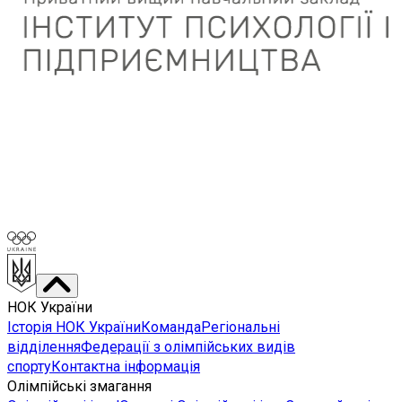
НОК України
Історія НОК України
Команда
Регіональні
відділення
Федерації з олімпійських видів
спорту
Контактна інформація
Олімпійські змагання