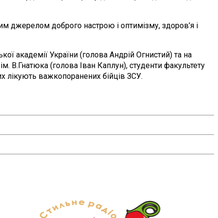
им джерелом доброго настрою і оптимізму, здоров’я і
кої академії України (голова Андрій Огнистий) та на
. В.Гнатюка (голова Іван Каплун), студенти факультету
их лікують важкопоранених бійців ЗСУ.