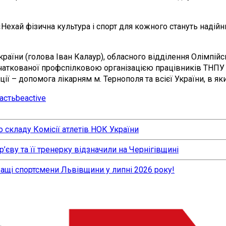
ехай фізична культура і спорт для кожного стануть надійн
аїни (голова Іван Калаур), обласного відділення Олімпійсь
аткованої профспілковою організацією працівників ТНПУ ім
ї – допомога лікарням м. Тернополя та всієї України, в як
асть
beactive
 складу Комісії атлетів НОК України
єву та її тренерку відзначили на Чернігівщині
ращі спортсмени Львівщини у липні 2026 року!