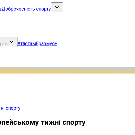
д
Доброчесність спорту
Атлетам
Еразмус+
ерея
ні спорту
опейському тижні спорту