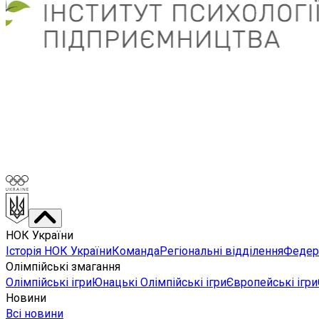
НОК України
Історія НОК України
Команда
Регіональні відділення
Федера
Олімпійські змагання
Олімпійські ігри
Юнацькі Олімпійські ігри
Європейські ігри
Новини
Всі новини