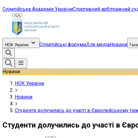
Олімпійська Академія України
Спортивний арбітражний су
Олімпійські форуми
Для медіа
Новини
НОК України
Гал
Новини
НОК України
Новини
Студенти долучились до участі в Європейському тиж
Студенти долучились до участі в Євр