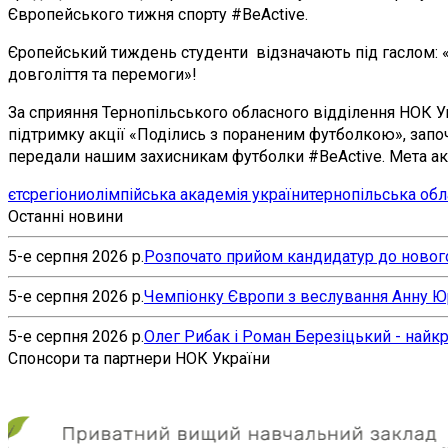
Європейського тижня спорту #BeActive.
Єропейський тиждень студенти відзначають під гаслом: «Н
довголіття та перемоги»!
За сприяння Тернопільського обласного відділення НОК Укр
підтримку акції «Поділись з пораненим футболкою», започ
передали нашим захисникам футболки #BeActive. Мета акці
єтс
регіони
олімпійська академія україни
тернопільська обл
Останні новини
5-е серпня 2026 р.
Розпочато прийом кандидатур до нового
5-е серпня 2026 р.
Чемпіонку Європи з веслування Анну Юр’
5-е серпня 2026 р.
Олег Рибак і Роман Березіцький - найк
Спонсори та партнери НОК України