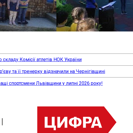
 складу Комісії атлетів НОК України
єву та її тренерку відзначили на Чернігівщині
ращі спортсмени Львівщини у липні 2026 року!