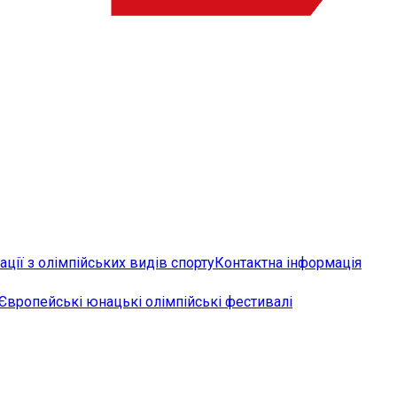
ції з олімпійських видів спорту
Контактна інформація
Європейські юнацькі олімпійські фестивалі