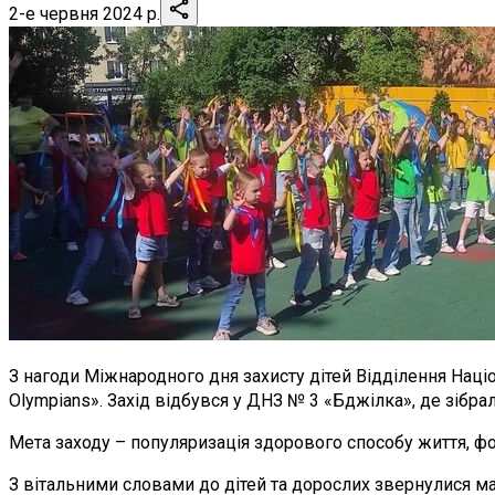
2-е червня 2024 р.
З нагоди Міжнародного дня захисту дітей Відділення Націо
Оlympians». Захід відбувся у ДНЗ № 3 «Бджілка», де зібра
Мета заходу – популяризація здорового способу життя, ф
З вітальними словами до дітей та дорослих звернулися май