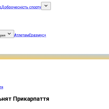
д
Доброчесність спорту
Атлетам
Еразмус+
ерея
тя
льнят Прикарпаття