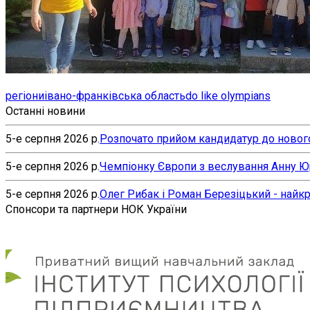
регіони
івано-франківська область
do like olympians
Останні новини
5-е серпня 2026 р.
Розпочато прийом кандидатур до нового
5-е серпня 2026 р.
Чемпіонку Європи з веслування Анну Юр’
5-е серпня 2026 р.
Олег Рибак і Роман Березіцький - найк
Спонсори та партнери НОК України