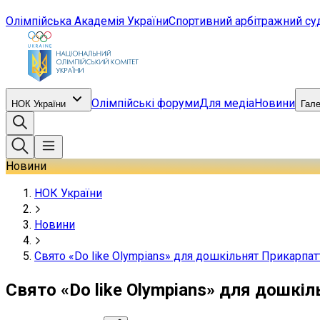
Олімпійська Академія України
Спортивний арбітражний су
Олімпійські форуми
Для медіа
Новини
НОК України
Гал
Новини
НОК України
Новини
Свято «Dо like Olympians» для дошкільнят Прикарпат
Свято «Dо like Olympians» для дошкі