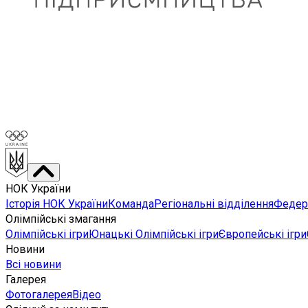
НОК України
Історія НОК України
Команда
Регіональні відділення
Федера
Олімпійські змагання
Олімпійські ігри
Юнацькі Олімпійські ігри
Європейські ігри
Новини
Всі новини
Галерея
Фотогалерея
Відео