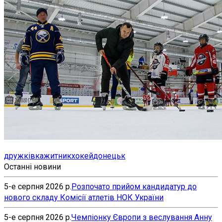
дружківка
житник
хокей
донецьк
Останні новини
5-е серпня 2026 р.
Розпочато прийом кандидатур до
нового складу Комісії атлетів НОК України
5-е серпня 2026 р.
Чемпіонку Європи з веслування Анну