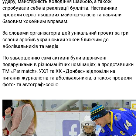
удару, майстерність володіння шайбою, а також
спробували себе в реалізації буллітів. Наставники
провели серію льодових майстер-класів та навчили
базовим хокейним вправам.
За словами організаторів цей унікальний проект за три
сезони зробив український хокей ближчим до
вболівальників та медіа.
По завершенню самі активні були відзначені
подарунками в різноманітних номінаціях, а представники
ТМ «Parimatch», УХЛ та ХК «Донбас» відповіли на
питання журналістів та вболівальників, а також провели
фото- та автограф-сесію.