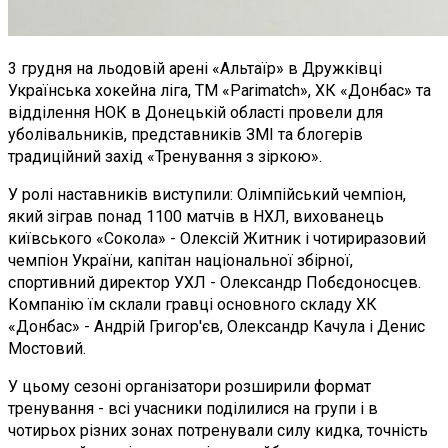
3 грудня на льодовій арені «Альтаїр» в Дружківці
Українська хокейна ліга, ТМ «Parimatch», ХК «Донбас» та
відділення НОК в Донецькій області провели для
уболівальників, представників ЗМІ та блогерів
традиційний захід «Тренування з зіркою».
У ролі наставників виступили: Олімпійський чемпіон,
який зіграв понад 1100 матчів в НХЛ, вихованець
київського «Сокола» - Олексій Житник і чотириразовий
чемпіон України, капітан національної збірної,
спортивний директор УХЛ - Олександр Побєдоносцев.
Компанію їм склали гравці основного складу ХК
«Донбас» - Андрій Григор'єв, Олександр Качула і Денис
Мостовий.
У цьому сезоні організатори розширили формат
тренування - всі учасники поділилися на групи і в
чотирьох різних зонах потренували силу кидка, точність