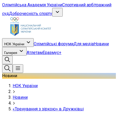
Олімпійська Академія України
Спортивний арбітражний
суд
Доброчесність спорту
Олімпійські форуми
Для медіа
Новини
НОК України
Атлетам
Еразмус+
Галерея
Новини
НОК України
Новини
«Тренування з зіркою» в Дружківці