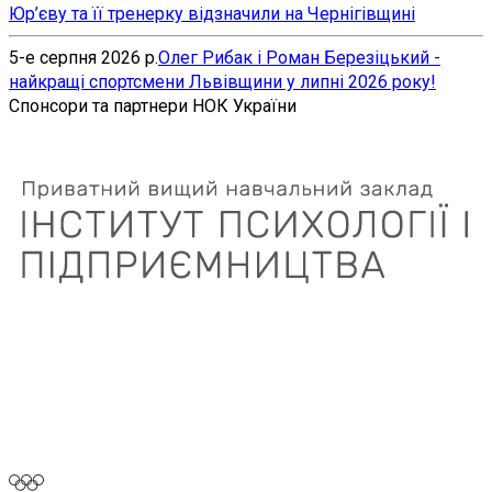
Юр’єву та її тренерку відзначили на Чернігівщині
5-е серпня 2026 р.
Олег Рибак і Роман Березіцький -
найкращі спортсмени Львівщини у липні 2026 року!
Спонсори та партнери НОК України