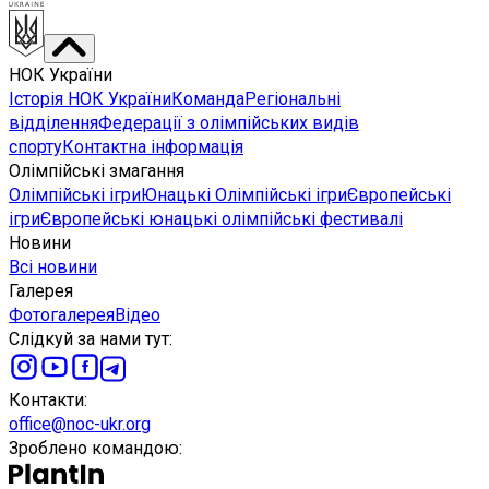
НОК України
Історія НОК України
Команда
Регіональні
відділення
Федерації з олімпійських видів
спорту
Контактна інформація
Олімпійські змагання
Олімпійські ігри
Юнацькі Олімпійські ігри
Європейські
ігри
Європейські юнацькі олімпійські фестивалі
Новини
Всі новини
Галерея
Фотогалерея
Відео
Слідкуй за нами тут
:
Контакти
:
office@noc-ukr.org
Зроблено командою
: