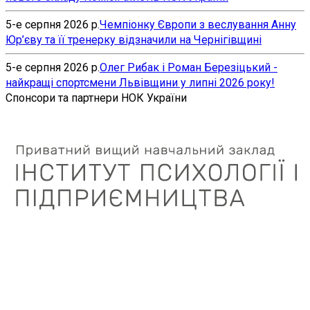
5-е серпня 2026 р.
Чемпіонку Європи з веслування Анну
Юр’єву та її тренерку відзначили на Чернігівщині
5-е серпня 2026 р.
Олег Рибак і Роман Березіцький -
найкращі спортсмени Львівщини у липні 2026 року!
Спонсори та партнери НОК України