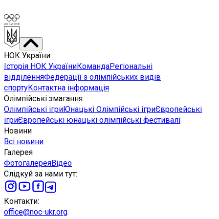
НОК України
Історія НОК України
Команда
Регіональні
відділення
Федерації з олімпійських видів
спорту
Контактна інформація
Олімпійські змагання
Олімпійські ігри
Юнацькі Олімпійські ігри
Європейські
ігри
Європейські юнацькі олімпійські фестивалі
Новини
Всі новини
Галерея
Фотогалерея
Відео
Слідкуй за нами тут
:
Контакти
:
office@noc-ukr.org