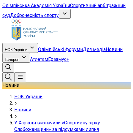
Олімпійська Академія України
Спортивний арбітражний
суд
Доброчесність спорту
Олімпійські форуми
Для медіа
Новини
НОК України
Атлетам
Еразмус+
Галерея
Новини
НОК України
Новини
У Харкові визначили «Спортивну зірку
Слобожанщини» за підсумками липня