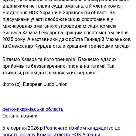
відзначили не тільки судді змагань, а й члени комісії
Відділення НОК України в Харківській області. За
підсумками участі слобожанських спортсменів у
міжнародних змаганнях упродовж місяця, комісія
визнала Хазара Гейдарова кращим спортсменом липня
2025 року. А наставники дзюдоїста Геннадій Маханьков
та Олександр Курцев стали кращими тренерами місяця.
Вітаємо Хазара та його тренерів! Бажаємо вдалих
прийомів та беззаперечних іппонів на татамі! Так
тримати, разом до Олімпійських вершин!
Фото (с): European Judo Union
регіони
харківська область
Останні новини
5-е серпня 2026 р.
Розпочато прийом кандидатур до
нового складу Комісії атлетів НОК України