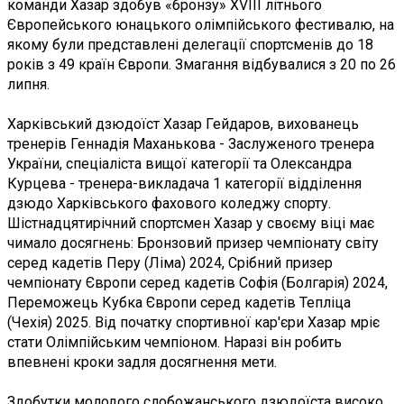
команди Хазар здобув «бронзу» XVIII літнього
Європейського юнацького олімпійського фестивалю, на
якому були представлені делегації спортсменів до 18
років з 49 країн Європи. Змагання відбувалися з 20 по 26
липня.
Харківський дзюдоїст Хазар Гейдаров, вихованець
тренерів Геннадія Маханькова - Заслуженого тренера
України, спеціаліста вищої категорії та Олександра
Курцева - тренера-викладача 1 категорії відділення
дзюдо Харківського фахового коледжу спорту.
Шістнадцятирічний спортсмен Хазар у своєму віці має
чимало досягнень: Бронзовий призер чемпіонату світу
серед кадетів Перу (Ліма) 2024, Срібний призер
чемпіонату Європи серед кадетів Софія (Болгарія) 2024,
Переможець Кубка Європи серед кадетів Тепліца
(Чехія) 2025. Від початку спортивної кар'єри Хазар мріє
стати Олімпійським чемпіоном. Наразі він робить
впевнені кроки задля досягнення мети.
Здобутки молодого слобожанського дзюдоїста високо