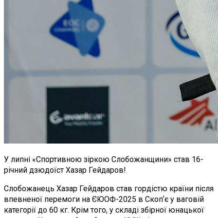
У липні «Спортивною зіркою Слобожанщини» став 16-
річний дзюдоїст Хазар Гейдаров!
Слобожанець Хазар Гейдаров став гордістю країни після
впевненої перемоги на ЄЮОФ-2025 в Скопʼє у ваговій
категорії до 60 кг. Крім того, у складі збірної юнацької