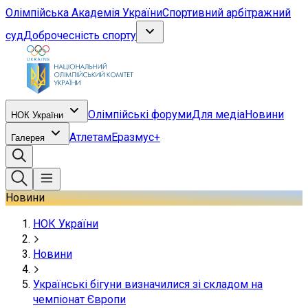
Олімпійська Академія України
Спортивний арбітражний
суд
Доброчесність спорту
Олімпійські форуми
Для медіа
Новини
НОК України
Атлетам
Еразмус+
Галерея
Новини
НОК України
Новини
Українські бігуни визначилися зі складом на
чемпіонат Європи