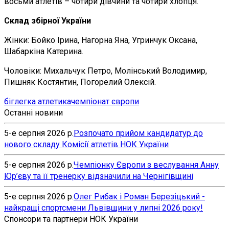
восьми атлетів – чотири дівчини та чотири хлопця.
Склад збірної України
Жінки: Бойко Ірина, Нагорна Яна, Угринчук Оксана,
Шабаркіна Катерина.
Чоловіки: Михальчук Петро, Молінський Володимир,
Пишняк Костянтин, Погорелий Олексій.
біг
легка атлетика
чемпіонат європи
Останні новини
5-е серпня 2026 р.
Розпочато прийом кандидатур до
нового складу Комісії атлетів НОК України
5-е серпня 2026 р.
Чемпіонку Європи з веслування Анну
Юр’єву та її тренерку відзначили на Чернігівщині
5-е серпня 2026 р.
Олег Рибак і Роман Березіцький -
найкращі спортсмени Львівщини у липні 2026 року!
Спонсори та партнери НОК України