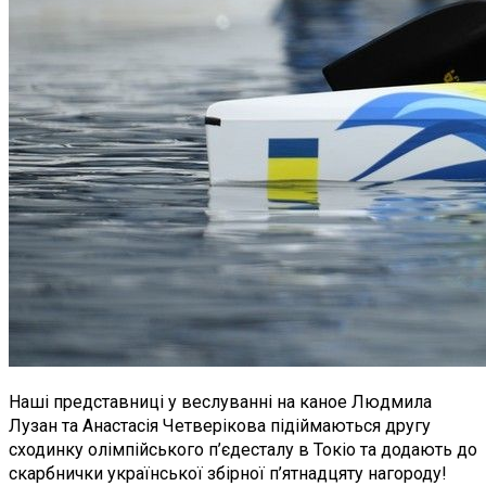
Наші представниці у веслуванні на каное Людмила
Лузан та Анастасія Четверікова підіймаються другу
сходинку олімпійського п’єдесталу в Токіо та додають до
скарбнички української збірної п’ятнадцяту нагороду!