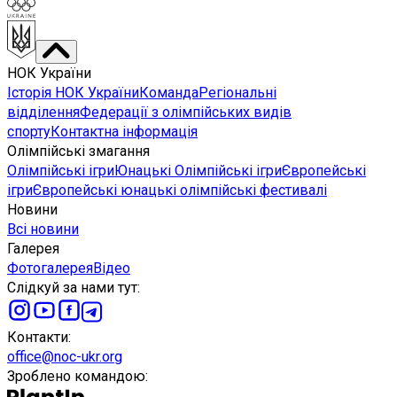
НОК України
Історія НОК України
Команда
Регіональні
відділення
Федерації з олімпійських видів
спорту
Контактна інформація
Олімпійські змагання
Олімпійські ігри
Юнацькі Олімпійські ігри
Європейські
ігри
Європейські юнацькі олімпійські фестивалі
Новини
Всі новини
Галерея
Фотогалерея
Відео
Слідкуй за нами тут
:
Контакти
:
office@noc-ukr.org
Зроблено командою
: