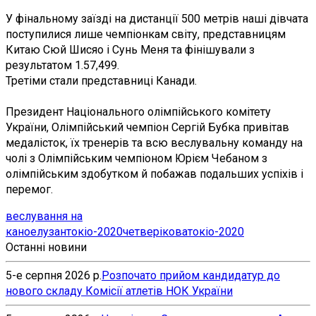
У фінальному заїзді на дистанції 500 метрів наші дівчата
поступилися лише чемпіонкам світу, представницям
Китаю Сюй Шисяо і Сунь Меня та фінішували з
результатом 1.57,499.
Третіми стали представниці Канади.
Президент Національного олімпійського комітету
України, Олімпійський чемпіон Сергій Бубка привітав
медалісток, їх тренерів та всю веслувальну команду на
чолі з Олімпійським чемпіоном Юрієм Чебаном з
олімпійським здобутком й побажав подальших успіхів і
перемог.
веслування на
каное
лузан
токіо-2020
четверікова
токіо-2020
Останні новини
5-е серпня 2026 р.
Розпочато прийом кандидатур до
нового складу Комісії атлетів НОК України