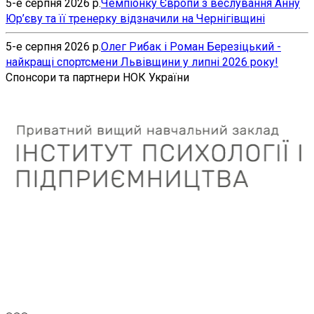
5-е серпня 2026 р.
Чемпіонку Європи з веслування Анну
Юр’єву та її тренерку відзначили на Чернігівщині
5-е серпня 2026 р.
Олег Рибак і Роман Березіцький -
найкращі спортсмени Львівщини у липні 2026 року!
Спонсори та партнери НОК України