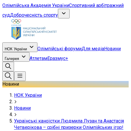
Олімпійська Академія України
Спортивний арбітражний
суд
Доброчесність спорту
Олімпійські форуми
Для медіа
Новини
НОК України
Атлетам
Еразмус+
Галерея
Новини
НОК України
Новини
Українські каноїстки Людмила Лузан та Анастасія
Четверікова – срібні призерки Олімпійських ігор!