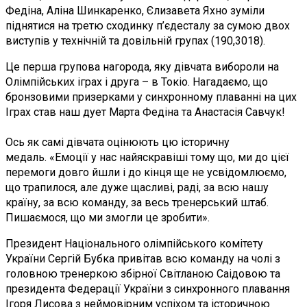
Федіна, Аліна Шинкаренко, Єлизавета Яхно зуміли
піднятися на третю сходинку п’єдесталу за сумою двох
виступів у технічній та довільній групах (190,3018).
Це перша групова нагорода, яку дівчата вибороли на
Олімпійських іграх і друга – в Токіо. Нагадаємо, що
бронзовими призерками у синхронному плаванні на цих
Іграх став наш дует Марта Федіна та Анастасія Савчук!
Ось як самі дівчата оцінюють цю історичну
медаль.
«Емоції у нас найяскравіші тому що, ми до цієї
перемоги довго йшли і до кінця ще не усвідомлюємо,
що трапилося, але дуже щасливі, раді, за всю нашу
країну, за всю команду, за весь тренерський штаб.
Пишаємося, що ми змогли це зробити».
Президент Національного олімпійського комітету
України Сергій Бубка привітав всю команду на чолі з
головною тренеркою збірної Світланою Саідовою та
президента Федерації України з синхронного плавання
Ігоря Лисова з неймовірним успіхом та історичною