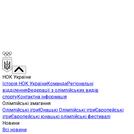
НОК України
Історія НОК України
Команда
Регіональні
відділення
Федерації з олімпійських видів
спорту
Контактна інформація
Олімпійські змагання
Олімпійські ігри
Юнацькі Олімпійські ігри
Європейські
ігри
Європейські юнацькі олімпійські фестивалі
Новини
Всі новини