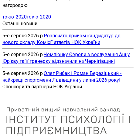
нагородою.
токіо-2020
токіо-2020
Останні новини
5-е серпня 2026 р.
Розпочато прийом кандидатур до
нового складу Комісії атлетів НОК України
5-е серпня 2026 р.
Чемпіонку Європи з веслування Анну
Юр’єву та її тренерку відзначили на Чернігівщині
5-е серпня 2026 р.
Олег Рибак і Роман Березіцький -
найкращі спортсмени Львівщини у липні 2026 року!
Спонсори та партнери НОК України