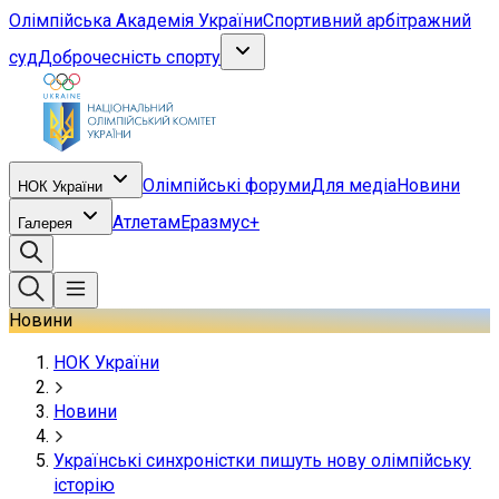
Олімпійська Академія України
Спортивний арбітражний
суд
Доброчесність спорту
Олімпійські форуми
Для медіа
Новини
НОК України
Атлетам
Еразмус+
Галерея
Новини
НОК України
Новини
Українські синхроністки пишуть нову олімпійську
історію