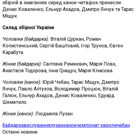
збірній в змаганнях серед каное-четвірок принесли
Денис Коваленко, Ельнур Ахадов, Дмитро Янчук та Тарас
Міщук.
Склад збірної України
Чоловіки (байдарка):
Віталій Цуркан, Роман
Копистинський, Сергій Баштовий, Ігор Трунов, Євген
Карабута.
Жінки (байдарка):
Світлана Римкевич, Марія Повх,
Анастасія Тодорова, Інна Грищун, Марія Кічасова.
Чоловіки (каное):
Юрій Чебан, Тарас Міщук, Дмитро
Янчук, Павло Алтухов, Володимир Процюк, Віталій
Галюк, Ельнур Ахадов, Денис Коваленко, Едуард
Шеметило.
Жінки (каное):
Людмила Лузан.
байдарка
веслування
лузан
каное
чемпіонат європи
чебан
Останні новини