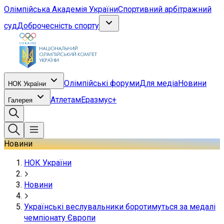
Олімпійська Академія України
Спортивний арбітражний
суд
Доброчесність спорту
Олімпійські форуми
Для медіа
Новини
НОК України
Атлетам
Еразмус+
Галерея
Новини
НОК України
Новини
Українські веслувальники боротимуться за медалі
чемпіонату Європи