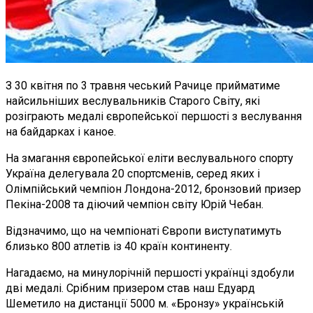
З 30 квітня по 3 травня чеський Рачице прийматиме
найсильніших веслувальників Старого Світу, які
розіграють медалі європейської першості з веслування
на байдарках і каное.
На змагання європейської еліти веслувального спорту
Україна делегувала 20 спортсменів, серед яких і
Олімпійський чемпіон Лондона-2012, бронзовий призер
Пекіна-2008 та діючий чемпіон світу Юрій Чебан.
Відзначимо, що на чемпіонаті Європи виступатимуть
близько 800 атлетів із 40 країн континенту.
Нагадаємо, на минулорічній першості українці здобули
дві медалі. Срібним призером став наш Едуард
Шеметило на дистанції 5000 м. «Бронзу» українській