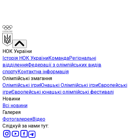
НОК України
Історія НОК України
Команда
Регіональні
відділення
Федерації з олімпійських видів
спорту
Контактна інформація
Олімпійські змагання
Олімпійські ігри
Юнацькі Олімпійські ігри
Європейські
ігри
Європейські юнацькі олімпійські фестивалі
Новини
Всі новини
Галерея
Фотогалерея
Відео
Слідкуй за нами тут
: