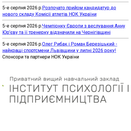
5-е серпня 2026 р.
Розпочато прийом кандидатур до
нового складу Комісії атлетів НОК України
5-е серпня 2026 р.
Чемпіонку Європи з веслування Анну
Юр’єву та її тренерку відзначили на Чернігівщині
5-е серпня 2026 р.
Олег Рибак і Роман Березіцький -
найкращі спортсмени Львівщини у липні 2026 року!
Спонсори та партнери НОК України