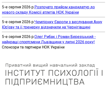
5-е серпня 2026 р.
Розпочато прийом кандидатур до
нового складу Комісії атлетів НОК України
5-е серпня 2026 р.
Чемпіонку Європи з веслування Анну
Юр’єву та її тренерку відзначили на Чернігівщині
5-е серпня 2026 р.
Олег Рибак і Роман Березіцький -
найкращі спортсмени Львівщини у липні 2026 року!
Спонсори та партнери НОК України