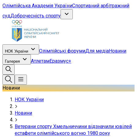
Олімпійська Академія України
Спортивний арбітражний
суд
Доброчесність спорту
Олімпійські форуми
Для медіа
Новини
НОК України
Атлетам
Еразмус+
Галерея
Новини
НОК України
Новини
Ветерани спорту Хмельниччини відзначили ювілей
естафети олімпійського вогню 1980 року