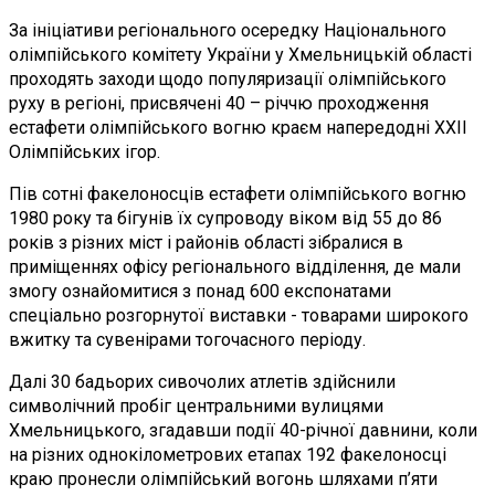
За ініціативи регіонального осередку Національного
олімпійського комітету України у Хмельницькій області
проходять заходи щодо популяризації олімпійського
руху в регіоні, присвячені 40 – річчю проходження
естафети олімпійського вогню краєм напередодні XXII
Олімпійських ігор.
Пів сотні факелоносців естафети олімпійського вогню
1980 року та бігунів їх супроводу віком від 55 до 86
років з різних міст і районів області зібралися в
приміщеннях офісу регіонального відділення, де мали
змогу ознайомитися з понад 600 експонатами
спеціально розгорнутої виставки - товарами широкого
вжитку та сувенірами тогочасного періоду.
Далі 30 бадьорих сивочолих атлетів здійснили
символічний пробіг центральними вулицями
Хмельницького, згадавши події 40-річної давнини, коли
на різних однокілометрових етапах 192 факелоносці
краю пронесли олімпійський вогонь шляхами п’яти