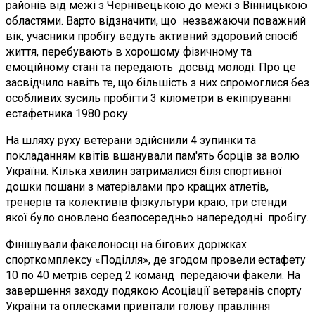
районів від межі з Чернівецькою до межі з Вінницькою
областями. Варто відзначити, що незважаючи поважний
вік, учасники пробігу ведуть активний здоровий спосіб
життя, перебувають в хорошому фізичному та
емоційному стані та передають досвід молоді. Про це
засвідчило навіть те, що більшість з них спромоглися без
особливих зусиль пробігти 3 кілометри в екіпіруванні
естафетника 1980 року.
На шляху руху ветерани здійснили 4 зупинки та
покладанням квітів вшанували пам'ять борців за волю
України. Кілька хвилин затрималися біля спортивної
дошки пошани з матеріалами про кращих атлетів,
тренерів та колективів фізкультури краю, три стенди
якої було оновлено безпосередньо напередодні пробігу.
Фінішували факелоносці на бігових доріжках
спорткомплексу «Поділля», де згодом провели естафету
10 по 40 метрів серед 2 команд передаючи факели.
На
завершення заходу подякою Асоціації ветеранів спорту
України та оплесками привітали голову правління