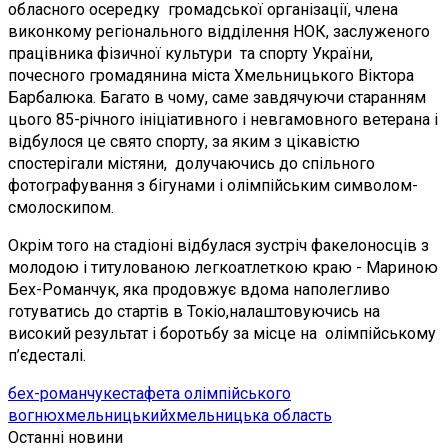
обласного осередку громадської організації, члена
виконкому регіонального відділення НОК, заслуженого
працівника фізичної культури та спорту України,
почесного громадянина міста Хмельницького Віктора
Барбалюка. Багато в чому, саме завдячуючи старанням
цього 85-річного ініціативного і невгамовного ветерана і
відбулося це свято спорту, за яким з цікавістю
спостерігали містяни, долучаючись до спільного
фотографування з бігунами і олімпійським символом-
смолоскипом.
Окрім того на стадіоні відбулася зустріч факелоносців з
молодою і титулованою легкоатлеткою краю - Мариною
Бех-Романчук, яка продовжує вдома наполегливо
готуватись до стартів в Токіо,налаштовуючись на
високий результат і боротьбу за місце на олімпійському
п’єдесталі.
бех-романчук
естафета олімпійського
вогню
хмельницький
хмельницька область
Останні новини