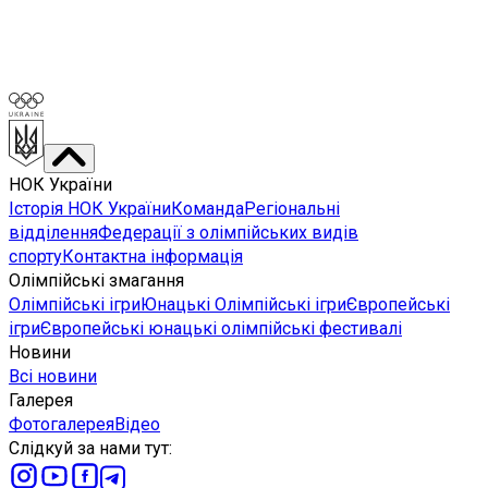
НОК України
Історія НОК України
Команда
Регіональні
відділення
Федерації з олімпійських видів
спорту
Контактна інформація
Олімпійські змагання
Олімпійські ігри
Юнацькі Олімпійські ігри
Європейські
ігри
Європейські юнацькі олімпійські фестивалі
Новини
Всі новини
Галерея
Фотогалерея
Відео
Слідкуй за нами тут
: