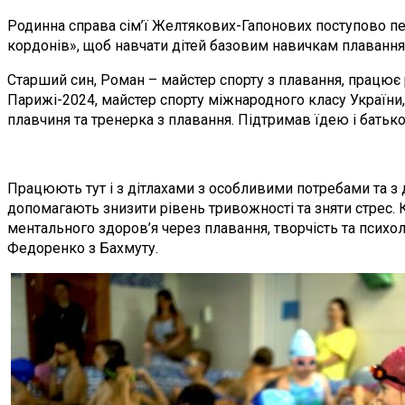
Родинна справа сім’ї Желтякових-Гапонових поступово пе
кордонів», щоб навчати дітей базовим навичкам плавання
Старший син, Роман – майстер спорту з плавання, працює 
Парижі-2024, майстер спорту міжнародного класу України,
плавчиня та тренерка з плавання. Підтримав їдею і батько
Працюють тут і з дітлахами з особливими потребами та з д
допомагають знизити рівень тривожності та зняти стрес. 
ментального здоров’я через плавання, творчість та психо
Федоренко з Бахмуту.