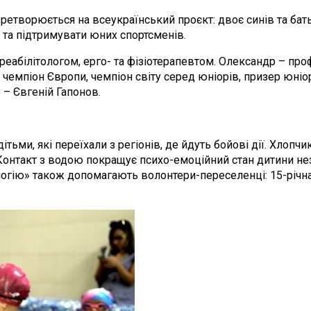
ретворюється на всеукраїнський проєкт: двоє синів та ба
 та підтримувати юних спортсменів.
реабілітологом, ерго- та фізіотерапевтом. Олександр – про
 чемпіон Європи, чемпіон світу серед юніорів, призер юні
 – Євгеній Гапонов.
ітьми, які переїхали з регіонів, де йдуть бойові дії. Хлоп
Контакт з водою покращує психо-емоційний стан дитини неза
логію» також допомагають волонтери-переселенці: 15-річна