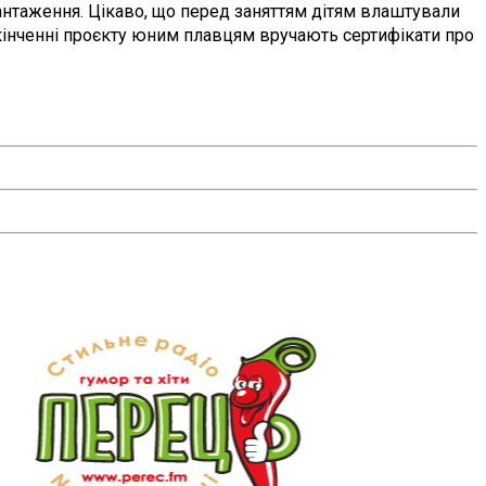
антаження. Цікаво, що перед заняттям дітям влаштували
закінченні проєкту юним плавцям вручають сертифікати про