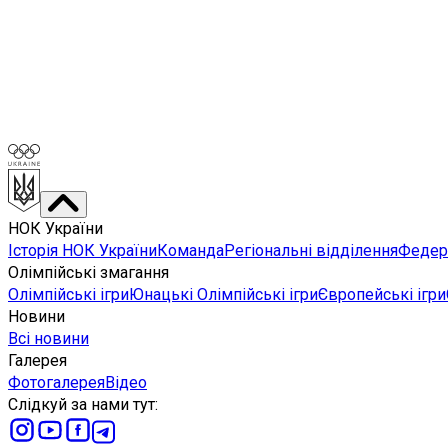
НОК України
Історія НОК України
Команда
Регіональні відділення
Федера
Олімпійські змагання
Олімпійські ігри
Юнацькі Олімпійські ігри
Європейські ігри
Новини
Всі новини
Галерея
Фотогалерея
Відео
Слідкуй за нами тут
: