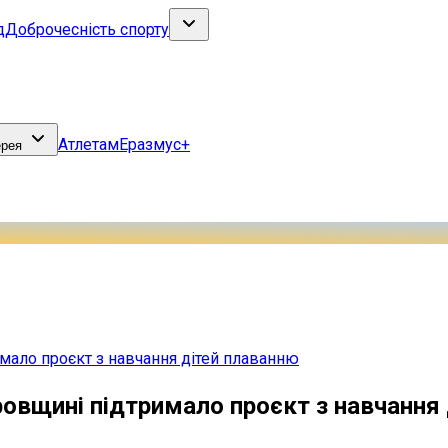
д
Доброчесність спорту
Атлетам
Еразмус+
ерея
мало проєкт з навчання дітей плаванню
ровщині підтримало проєкт з навчання