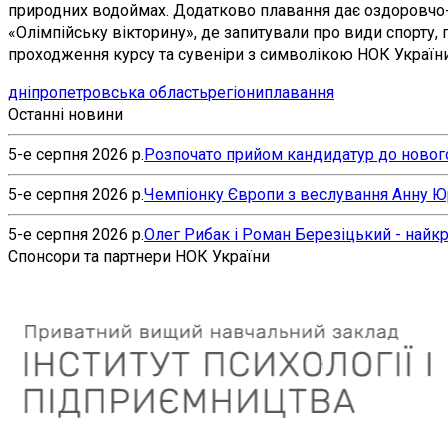
природних водоймах. Додатково плавання дає оздоровчо-р
«Олімпійську вікторину», де запитували про види спорту, 
проходження курсу та сувеніри з символікою НОК України
дніпропетровська область
регіони
плавання
Останні новини
5-е серпня 2026 р.
Розпочато прийом кандидатур до нового
5-е серпня 2026 р.
Чемпіонку Європи з веслування Анну Юр’
5-е серпня 2026 р.
Олег Рибак і Роман Березіцький - найк
Спонсори та партнери НОК України