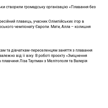
тьки створили громадську організацію «Плавання без
фесійний плавець, учасник Олімпійських ігор в
орського чемпіонату Європи. Мати, Алла – колишня
чикам та дівчаткам-переселенцям заняття з плавання
лежно від її віку. В роботі проєкту «Зміцнення
 плавчиня Ліза Таупман з Мелітополя та Валерія