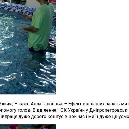
личчі, – каже Алла Гапонова. – Ефект від наших занять ми в
допомогу голові Відділення НОК України у Дніпропетровські
півпраця дуже дорого коштує в цей час і ми її дуже цінуємо