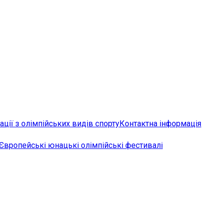
ції з олімпійських видів спорту
Контактна інформація
Європейські юнацькі олімпійські фестивалі