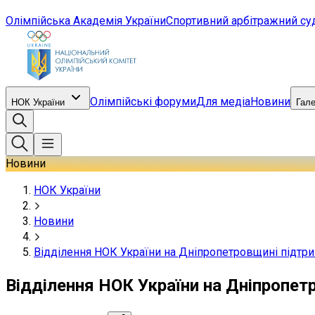
Олімпійська Академія України
Спортивний арбітражний су
Олімпійські форуми
Для медіа
Новини
НОК України
Гал
Новини
НОК України
Новини
Відділення НОК України на Дніпропетровщині підтри
Відділення НОК України на Дніпропет