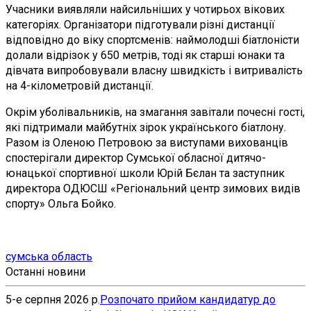
Учасники виявляли найсильніших у чотирьох вікових
категоріях. Організатори підготували різні дистанції
відповідно до віку спортсменів: наймолодші біатлоністи
долали відрізок у 650 метрів, тоді як старші юнаки та
дівчата випробовували власну швидкість і витривалість
на 4-кілометровій дистанції.
Окрім уболівальників, на змагання завітали почесні гості,
які підтримали майбутніх зірок українського біатлону.
Разом із Оленою Петровою за виступами вихованців
спостерігали директор Сумської обласної дитячо-
юнацької спортивної школи Юрій Бєлан та заступник
директора ОДЮСШ «Регіональний центр зимових видів
спорту» Ольга Бойко.
сумська область
Останні новини
5-е серпня 2026 р.
Розпочато прийом кандидатур до