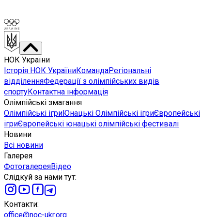
НОК України
Історія НОК України
Команда
Регіональні
відділення
Федерації з олімпійських видів
спорту
Контактна інформація
Олімпійські змагання
Олімпійські ігри
Юнацькі Олімпійські ігри
Європейські
ігри
Європейські юнацькі олімпійські фестивалі
Новини
Всі новини
Галерея
Фотогалерея
Відео
Слідкуй за нами тут
:
Контакти
:
office@noc-ukr.org