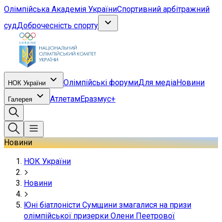
Олімпійська Академія України
Спортивний арбітражний
суд
Доброчесність спорту
Олімпійські форуми
Для медіа
Новини
НОК України
Атлетам
Еразмус+
Галерея
Новини
НОК України
Новини
Юні біатлоністи Сумщини змагалися на призи
олімпійської призерки Олени Пеетрової