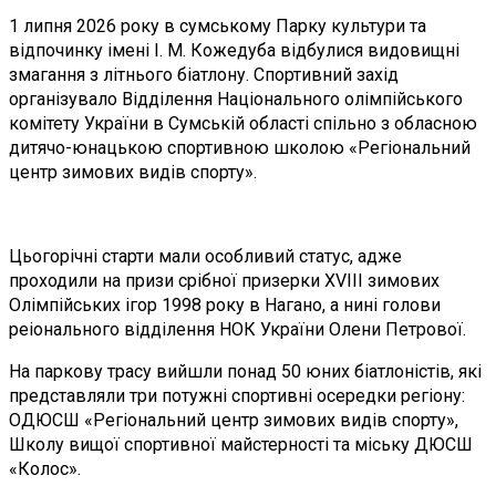
1 липня 2026 року в сумському Парку культури та
відпочинку імені І. М. Кожедуба відбулися видовищні
змагання з літнього біатлону. Спортивний захід
організувало Відділення Національного олімпійського
комітету України в Сумській області спільно з обласною
дитячо-юнацькою спортивною школою «Регіональний
центр зимових видів спорту».
Цьогорічні старти мали особливий статус, адже
проходили на призи срібної призерки XVIII зимових
Олімпійських ігор 1998 року в Нагано, а нині голови
реіонального відділення НОК України Олени Петрової.
На паркову трасу вийшли понад 50 юних біатлоністів, які
представляли три потужні спортивні осередки регіону:
ОДЮСШ «Регіональний центр зимових видів спорту»,
Школу вищої спортивної майстерності та міську ДЮСШ
«Колос».