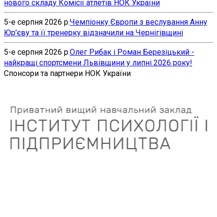
нового складу Комісії атлетів НОК України
5-е серпня 2026 р.
Чемпіонку Європи з веслування Анну
Юр’єву та її тренерку відзначили на Чернігівщині
5-е серпня 2026 р.
Олег Рибак і Роман Березіцький -
найкращі спортсмени Львівщини у липні 2026 року!
Спонсори та партнери НОК України