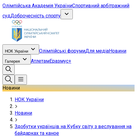
Олімпійська Академія України
Спортивний арбітражний
суд
Доброчесність спорту
Олімпійські форуми
Для медіа
Новини
НОК України
Атлетам
Еразмус+
Галерея
Новини
НОК України
Новини
Здобутки українців на Кубку світу з веслування на
байдарках та каное