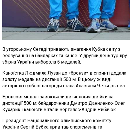
В угорському Сегеді тривають змагання Кубка світу з
веслування на байдарках та каное. У другий день турніру
збірна України виборола 5 медалей.
Каноїстка Людмила Лузан до «бронзи» в спринті додала
золоту медаль на дистанції 500 м. В цьому ж виді
авторкою срібної нагороди стала Анастасія Четверікова.
Бронзові медалі завоювали дві чоловічі двійки на
дистанції 500 м: байдарочники Дмитро Даниленко-Олег
Кухарик і каноїсти Віталій Вергелес-Андрій Рибачок.
Президент Національного олімпійського комітету
України Сергій Бубка привітав спортсменів та