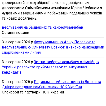
тренерський склад збірної на чолі з досвідченим
дворазовим Олімпійським чемпіоном Юрієм Чебаном з
чудовими звершеннями, побажавши подальших успіхів
та нових досягнень.
веслування на байдарках та каное
лузан
чебан
Останні новини
3-є серпня 2026 р.
Фехтувальницю Аліну Полозюк та
веслувальницю Єлизавету Вознюк визнано найкращими
спортсменками липня
3-є серпня 2026 р.
Звітно-виборча асамблея олімпійців
України: розпочато прийом заявок та висунення
кандидатів
3-є серпня 2026 р.
Родинам загиблих атлетів із Волині та
Дніпра передали пам'ятні знаки НОК України
Спонсори та партнери НОК України