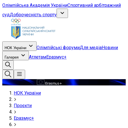
Олімпійська Академія України
Спортивний арбітражний
суд
Доброчесність спорту
Олімпійські форуми
Для медіа
Новини
НОК України
Атлетам
Еразмус+
Галерея
.
НОК України
Проєкти
Еразмус+