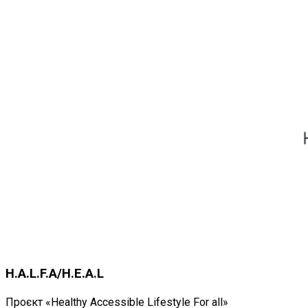
H.A.L.F.A/H.E.A.L
Проєкт «Healthy Accessible Lifestyle For all»