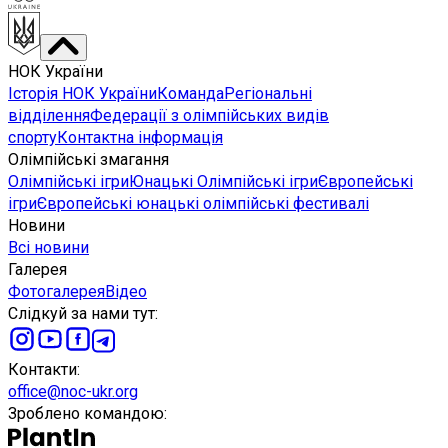
НОК України
Історія НОК України
Команда
Регіональні
відділення
Федерації з олімпійських видів
спорту
Контактна інформація
Олімпійські змагання
Олімпійські ігри
Юнацькі Олімпійські ігри
Європейські
ігри
Європейські юнацькі олімпійські фестивалі
Новини
Всі новини
Галерея
Фотогалерея
Відео
Слідкуй за нами тут
:
Контакти
:
office@noc-ukr.org
Зроблено командою
: