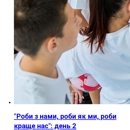
"Роби з нами, роби як ми, роби
краще нас": день 2