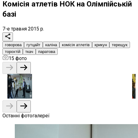
Комісія атлетів НОК на Олімпійській
базі
7-е травня 2015 р.
говорова
гутцайт
каліна
комісія атлетів
крикун
терещук
торохтій
ткач
паратова
15
фото
Останні фотогалереї