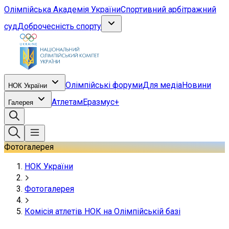
Олімпійська Академія України
Спортивний арбітражний
суд
Доброчесність спорту
Олімпійські форуми
Для медіа
Новини
НОК України
Атлетам
Еразмус+
Галерея
Фотогалерея
НОК України
Фотогалерея
Комісія атлетів НОК на Олімпійській базі