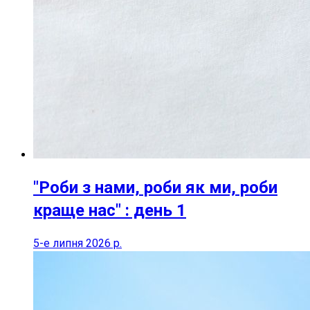
"Роби з нами, роби як ми, роби
краще нас" : день 1
5-е липня 2026 р.