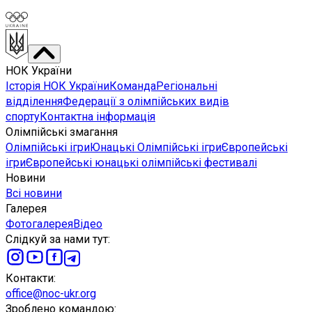
НОК України
Історія НОК України
Команда
Регіональні
відділення
Федерації з олімпійських видів
спорту
Контактна інформація
Олімпійські змагання
Олімпійські ігри
Юнацькі Олімпійські ігри
Європейські
ігри
Європейські юнацькі олімпійські фестивалі
Новини
Всі новини
Галерея
Фотогалерея
Відео
Слідкуй за нами тут
:
Контакти
:
office@noc-ukr.org
Зроблено командою
: