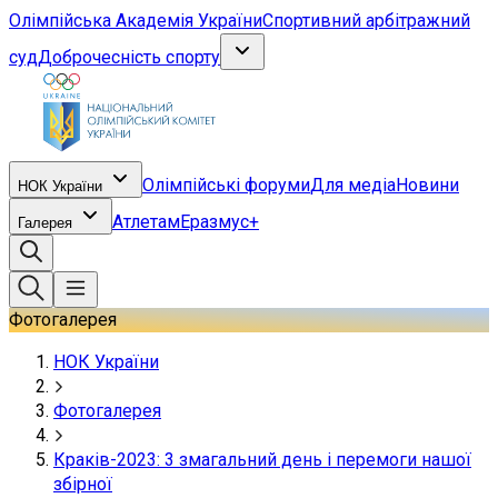
Олімпійська Академія України
Спортивний арбітражний
суд
Доброчесність спорту
Олімпійські форуми
Для медіа
Новини
НОК України
Атлетам
Еразмус+
Галерея
Фотогалерея
НОК України
Фотогалерея
Краків-2023: 3 змагальний день і перемоги нашої
збірної