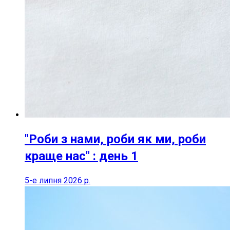
"Роби з нами, роби як ми, роби
краще нас" : день 1
5-е липня 2026 р.