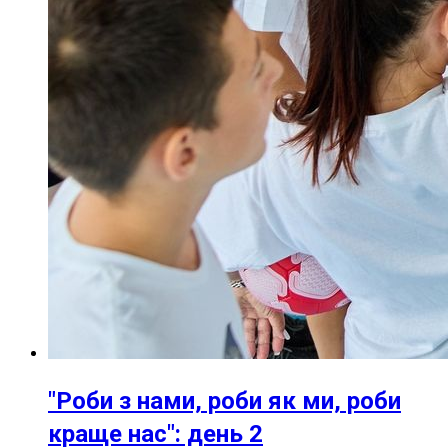
"Роби з нами, роби як ми, роби
краще нас": день 2