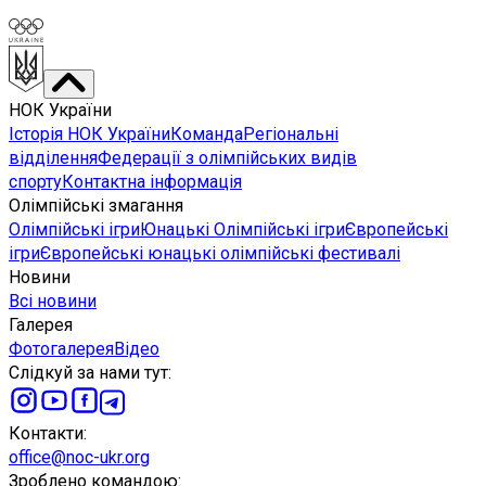
НОК України
Історія НОК України
Команда
Регіональні
відділення
Федерації з олімпійських видів
спорту
Контактна інформація
Олімпійські змагання
Олімпійські ігри
Юнацькі Олімпійські ігри
Європейські
ігри
Європейські юнацькі олімпійські фестивалі
Новини
Всі новини
Галерея
Фотогалерея
Відео
Слідкуй за нами тут
:
Контакти
:
office@noc-ukr.org
Зроблено командою
: