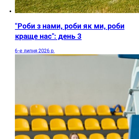
"Роби з нами, роби як ми, роби
краще нас": день 3
6-е липня 2026 р.