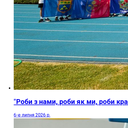
"Роби з нами, роби як ми, роби кра
6-е липня 2026 р.