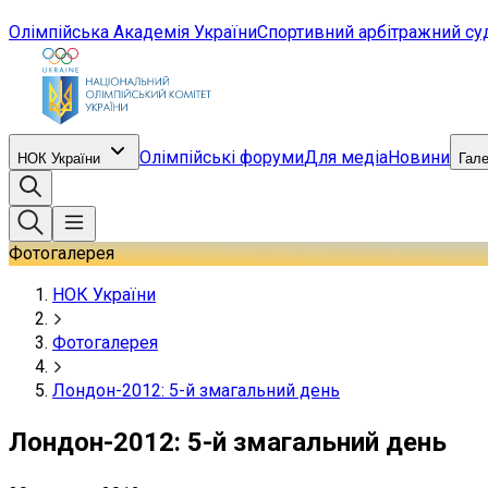
Олімпійська Академія України
Спортивний арбітражний су
Олімпійські форуми
Для медіа
Новини
НОК України
Гал
Фотогалерея
НОК України
Фотогалерея
Лондон-2012: 5-й змагальний день
Лондон-2012: 5-й змагальний день