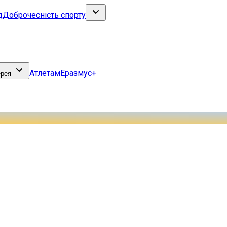
д
Доброчесність спорту
Атлетам
Еразмус+
ерея