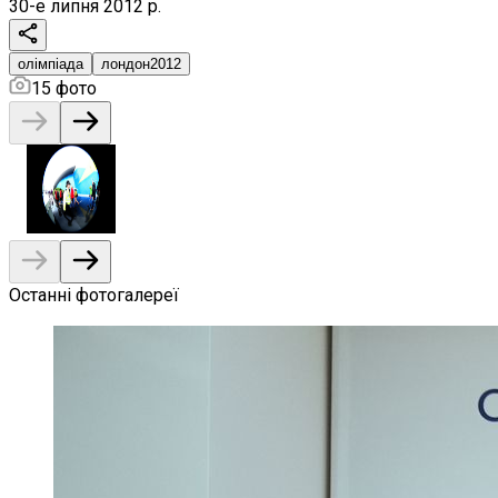
30-е липня 2012 р.
олімпіада
лондон2012
15
фото
Останні фотогалереї