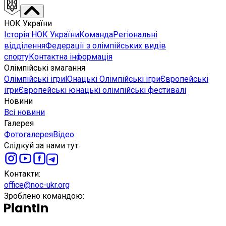
НОК України
Історія НОК України
Команда
Регіональні
відділення
Федерації з олімпійських видів
спорту
Контактна інформація
Олімпійські змагання
Олімпійські ігри
Юнацькі Олімпійські ігри
Європейські
ігри
Європейські юнацькі олімпійські фестивалі
Новини
Всі новини
Галерея
Фотогалерея
Відео
Слідкуй за нами тут
:
Контакти
:
office@noc-ukr.org
Зроблено командою
: