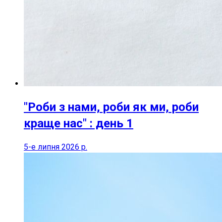
"Роби з нами, роби як ми, роби
краще нас" : день 1
5-е липня 2026 р.