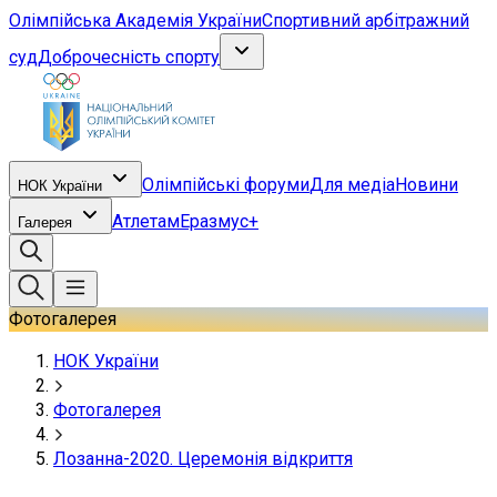
Олімпійська Академія України
Спортивний арбітражний
суд
Доброчесність спорту
Олімпійські форуми
Для медіа
Новини
НОК України
Атлетам
Еразмус+
Галерея
Фотогалерея
НОК України
Фотогалерея
Лозанна-2020. Церемонія відкриття