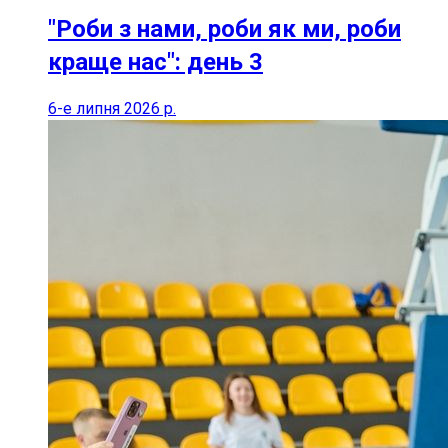
"Роби з нами, роби як ми, роби
краще нас": день 3
6-е липня 2026 р.