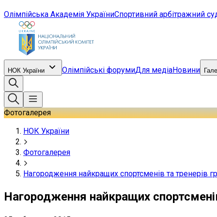
Олімпійська Академія України
Спортивний арбітражний су
Олімпійські форуми
Для медіа
Новини
НОК України
Гал
Фотогалерея
НОК України
Фотогалерея
Нагородження найкращих спортсменів та тренерів гру
Нагородження найкращих спортсменів 