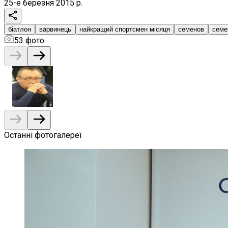
25-е березня 2015 р.
біатлон
варвинець
найкращий спортсмен місяця
семенов
семе
53
фото
Останні фотогалереї