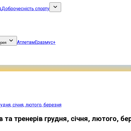
д
Доброчесність спорту
Атлетам
Еразмус+
ерея
дня, січня, лютого, березня
та тренерів грудня, січня, лютого, бе