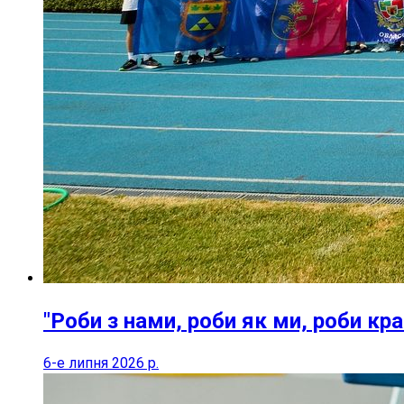
"Роби з нами, роби як ми, роби кра
6-е липня 2026 р.