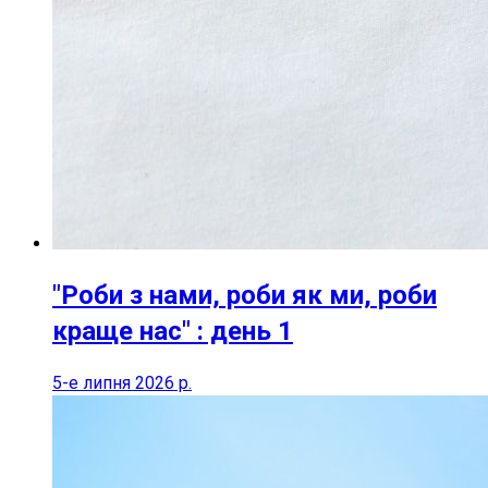
"Роби з нами, роби як ми, роби
краще нас" : день 1
5-е липня 2026 р.