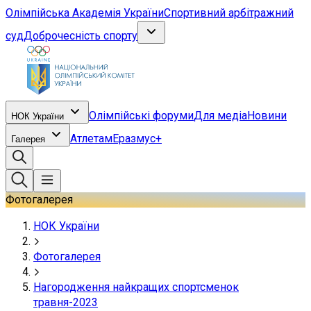
Олімпійська Академія України
Спортивний арбітражний
суд
Доброчесність спорту
Олімпійські форуми
Для медіа
Новини
НОК України
Атлетам
Еразмус+
Галерея
Фотогалерея
НОК України
Фотогалерея
Нагородження найкращих спортсменок
травня-2023