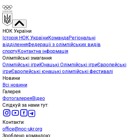
НОК України
Історія НОК України
Команда
Регіональні
відділення
Федерації з олімпійських видів
спорту
Контактна інформація
Олімпійські змагання
Олімпійські ігри
Юнацькі Олімпійські ігри
Європейські
ігри
Європейські юнацькі олімпійські фестивалі
Новини
Всі новини
Галерея
Фотогалерея
Відео
Слідкуй за нами тут
:
Контакти
:
office@noc-ukr.org
Зроблено командою
: