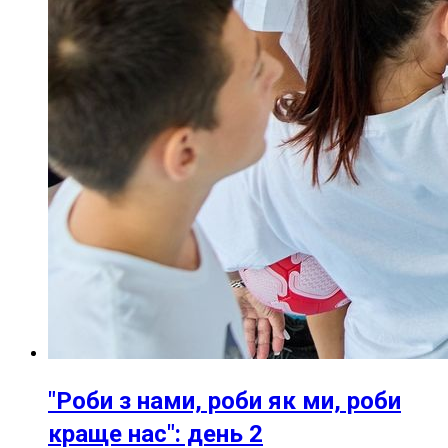
"Роби з нами, роби як ми, роби
краще нас": день 2