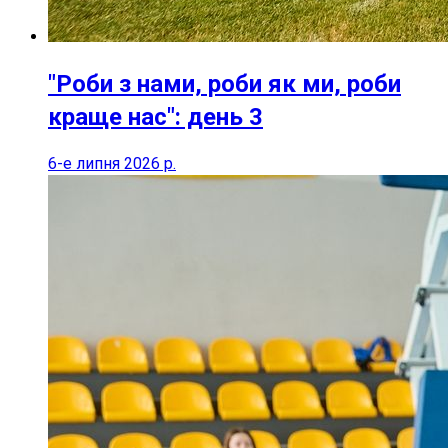
"Роби з нами, роби як ми, роби
краще нас": день 3
6-е липня 2026 р.