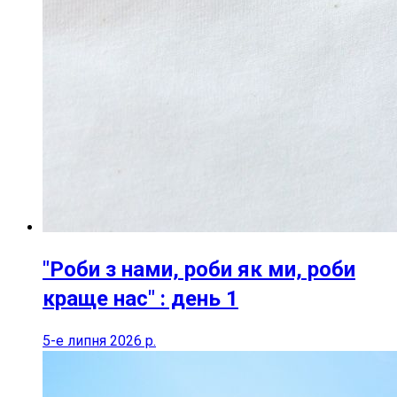
"Роби з нами, роби як ми, роби
краще нас" : день 1
5-е липня 2026 р.