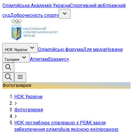
Олімпійська Академія України
Спортивний арбітражний
суд
Доброчесність спорту
Олімпійські форуми
Для медіа
Новини
НОК України
Атлетам
Еразмус+
Галерея
Фотогалерея
НОК України
Фотогалерея
НОК поглиблює співпрацю з PEAK задля
забезпечення олімпійців якісною екіпіровкою