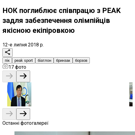
НОК поглиблює співпрацю з PEAK
задля забезпечення олімпійців
якісною екіпіровкою
12-е липня 2018 р.
пік
peak sport
біатлон
бринзак
борзов
17
фото
Останні фотогалереї