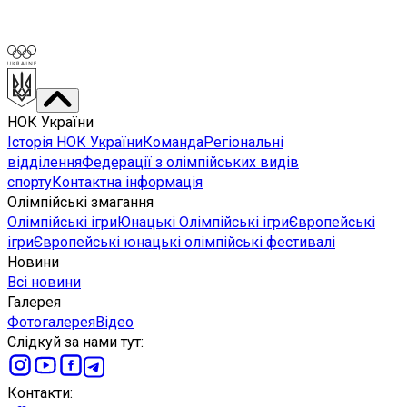
НОК України
Історія НОК України
Команда
Регіональні
відділення
Федерації з олімпійських видів
спорту
Контактна інформація
Олімпійські змагання
Олімпійські ігри
Юнацькі Олімпійські ігри
Європейські
ігри
Європейські юнацькі олімпійські фестивалі
Новини
Всі новини
Галерея
Фотогалерея
Відео
Слідкуй за нами тут
:
Контакти
: