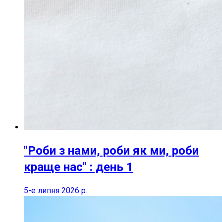
"Роби з нами, роби як ми, роби
краще нас" : день 1
5-е липня 2026 р.