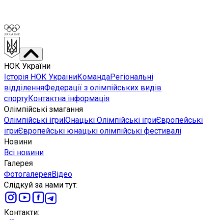
НОК України
Історія НОК України
Команда
Регіональні
відділення
Федерації з олімпійських видів
спорту
Контактна інформація
Олімпійські змагання
Олімпійські ігри
Юнацькі Олімпійські ігри
Європейські
ігри
Європейські юнацькі олімпійські фестивалі
Новини
Всі новини
Галерея
Фотогалерея
Відео
Слідкуй за нами тут
:
Контакти
: