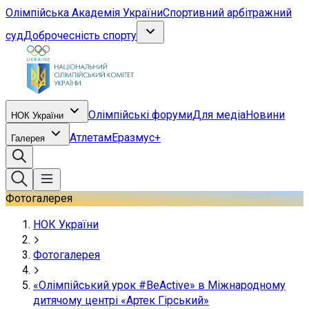
Олімпійська Академія України
Спортивний арбітражний
суд
Доброчесність спорту
Олімпійські форуми
Для медіа
Новини
НОК України
Атлетам
Еразмус+
Галерея
Фотогалерея
НОК України
Фотогалерея
«Олімпійський урок #BeActive» в Міжнародному
дитячому центрі «Артек Гірський»